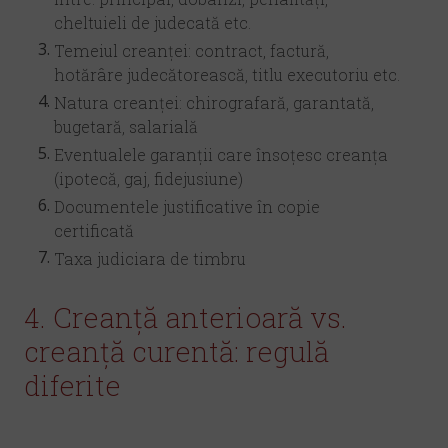
cheltuieli de judecată etc.
Temeiul creanței: contract, factură,
hotărâre judecătorească, titlu executoriu etc.
Natura creanței: chirografară, garantată,
bugetară, salarială
Eventualele garanții care însoțesc creanța
(ipotecă, gaj, fidejusiune)
Documentele justificative în copie
certificată
Taxa judiciara de timbru
4. Creanță anterioară vs.
creanță curentă: regulă
diferite