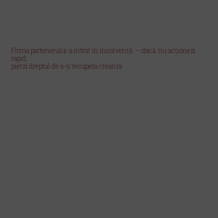
Firma partenerului a intrat în insolvență — dacă nu acționezi
rapid,
pierzi dreptul de a-ți recupera creanța