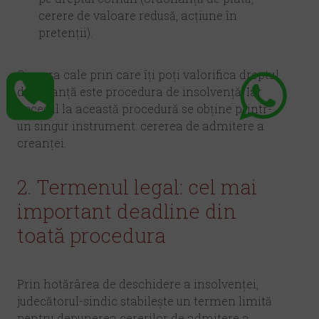
cerere de valoare redusă, acțiune în
pretenții).
Singura cale prin care îți poți valorifica dreptul
de creanță este procedura de insolvență. Iar
accesul la această procedură se obține printr-
un singur instrument: cererea de admitere a
creanței.
2. Termenul legal: cel mai
important deadline din
toată procedura
Prin hotărârea de deschidere a insolvenței,
judecătorul-sindic stabilește un termen limită
pentru depunerea cererilor de admitere a