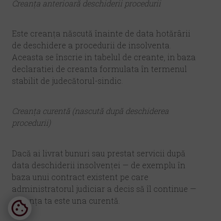
Creanța anterioară deschiderii procedurii
Este creanța născută înainte de data hotărârii
de deschidere a procedurii de insolventa.
Aceasta se înscrie in tabelul de creante, in baza
declaratiei de creanta formulata în termenul
stabilit de judecătorul-sindic.
Creanța curentă (nascută după deschiderea
procedurii)
Dacă ai livrat bunuri sau prestat servicii după
data deschiderii insolvenței — de exemplu în
baza unui contract existent pe care
administratorul judiciar a decis să îl continue —
creanța ta este una curentă.