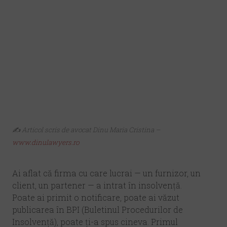
✍️
Articol scris de avocat Dinu Maria Cristina –
www.dinulawyers.ro
Ai aflat că firma cu care lucrai — un furnizor, un
client, un partener — a intrat în insolvență.
Poate ai primit o notificare, poate ai văzut
publicarea în BPI (Buletinul Procedurilor de
Insolvență), poate ți-a spus cineva. Primul