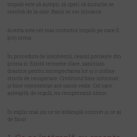
impuls este să aștepți, să speri că lucrurile se
rezolvă de la sine. Banii se vor întoarce.
Acesta este cel mai costisitor impuls pe care îl
poți urma.
În procedura de insolvență, ceasul pornește din
prima zi. Există termene clare, sancțiuni
drastice pentru nerespectarea lor și o ordine
strictă de recuperare. Creditorul bine informat
și bine reprezentat are șanse reale. Cel care
așteaptă, de regulă, nu recuperează nimic.
Îți explic mai jos ce se întâmplă concret și ce ai
de făcut.