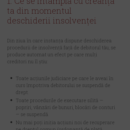
1. Ce se întâmplă cu creanța
ta din momentul
deschiderii insolvenței
Din ziua în care instanța dispune deschiderea
procedurii de insolvență față de debitorul tău, se
produce automat un efect pe care mulți
creditori nu îl știu:
Toate acțiunile judiciare pe care le aveai în
curs împotriva debitorului se suspendă de
drept.
Toate procedurile de executare silită —
popriri, vânzări de bunuri, blocări de conturi
— se suspendă.
Nu mai poți iniția acțiuni noi de recuperare
pe dreptul comun (ordonanță de plată,