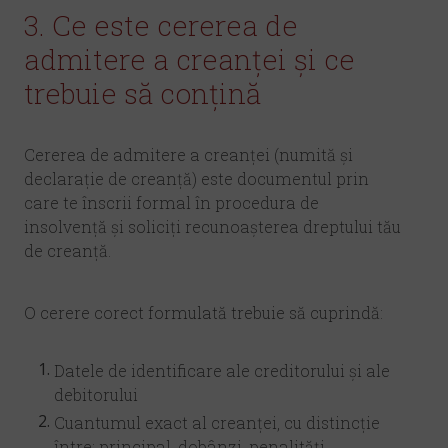
3. Ce este cererea de
admitere a creanței și ce
trebuie să conțină
Cererea de admitere a creanței (numită și
declarație de creanță) este documentul prin
care te înscrii formal în procedura de
insolvență și soliciți recunoașterea dreptului tău
de creanță.
O cerere corect formulată trebuie să cuprindă:
Datele de identificare ale creditorului și ale
debitorului
Cuantumul exact al creanței, cu distincție
între: principal, dobânzi, penalități,