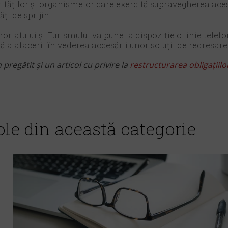
torităților şi organismelor care exercită supravegherea ace
ți de sprijin.
noriatului şi Turismului va pune la dispoziție o linie tele
ă a afacerii în vederea accesării unor soluții de redresare
 pregătit și un articol cu privire la
restructurarea obligațiil
ole din această categorie