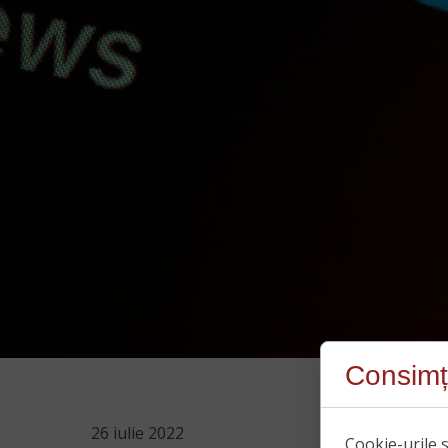
Consimț
26 iulie 2022
Cookie-urile s