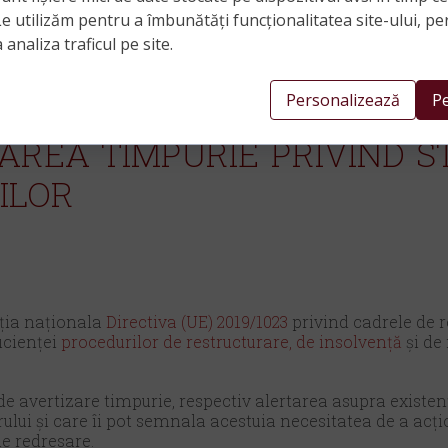
Le utilizăm pentru a îmbunătăți funcționalitatea site-ului, pe
 analiza traficul pe site.
Personalizează
Pe
ZAREA TIMPURIE
PRIVIND
S
ILOR
ația naționala
Directiva (UE) 2019/1023
privind cadrele de r
icienței
procedurilor de restructurare, de insolvență
și de 
e avertizare timpurie,
respectiv alertarea asupra existen
rului și care îi pot semnala acestuia necesitatea de a acțio
de redresare.