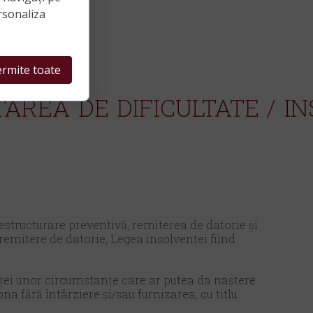
rsonaliza
rmite toate
TAREA DE DIFICULTATE / I
estructurare preventivă, remiterea de datorie și
remitere de datorie, Legea insolvenței fiind
ței unor circumstanțe care ar putea da naștere
na fără întârziere şi/sau furnizarea, cu titlu