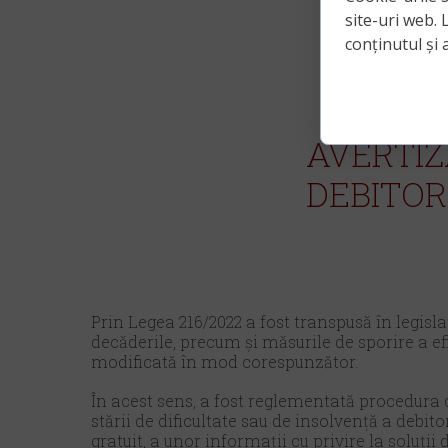
site-uri web. 
conținutul și a
AVERTI
DEBITOR
Prin Legea 216/2022 a fost transpusă în legisl
decăderile, precum și măsurile de sporire a ef
modificată în mod corespunzător.
În acest sens, a fost reglementată
procedura d
stării de dificultate sau de insolvență a debito
gratuit, a unor informații cu privire la soluții 