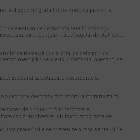
une la dispoziție gratuit informații cu privire la
loace electronice de transmitere la distanță
 neexecutarea obligațiilor către bugetul de stat, către
emiterea mesajului de alertă, pe categorii de
frecvența mesajului de alertă şi formatul acestuia, se
ediere, anexând la notificare documente şi
tr-o secțiune dedicată informării şi îndrumării în
cesitatea de a acționa fără întârziere;
cultate sau a insolvenței, utilizând programe de
nclusiv procedurile de prevenire a insolvenței şi de