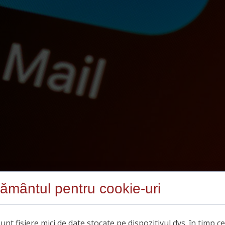
ământul pentru cookie-uri
unt fișiere mici de date stocate pe dispozitivul dvs. în timp c