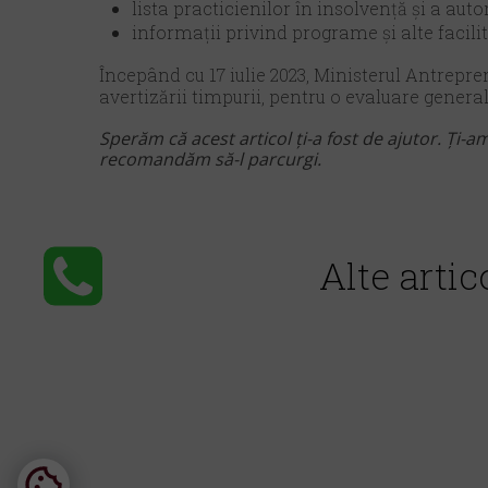
lista practicienilor în insolvență şi a au
informații privind programe şi alte facilită
Începând cu 17 iulie 2023, Ministerul Antrepre
avertizării timpurii, pentru o evaluare general
Sperăm că acest articol ți-a fost de ajutor. Ți-am
recomandăm să-l parcurgi.
Alte artic