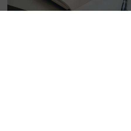
SĂ DESCHIZI PROCEDURA DE INSOLVENȚĂ 
i introdusă cererea de deschidere a procedurii de insolven