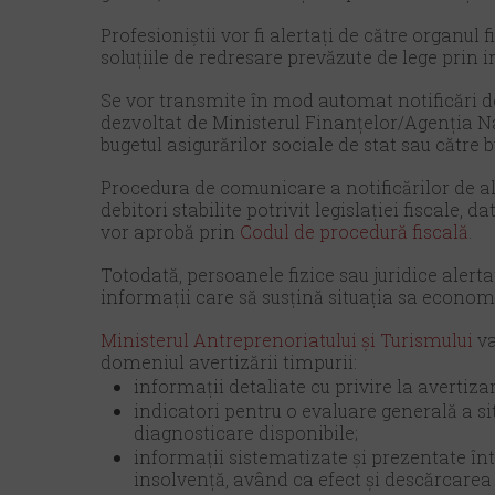
Profesioniștii vor fi alertați de către organul f
soluțiile de redresare prevăzute de lege prin 
Se vor transmite în mod automat notificări d
dezvoltat de Ministerul Finanțelor/Agenția N
bugetul asigurărilor sociale de stat sau către 
Procedura de comunicare a notificărilor de al
debitori stabilite potrivit legislației fiscale,
vor aprobă prin
Codul de procedură fiscală
.
Totodată, persoanele fizice sau juridice alert
informații care să susțină situația sa economi
Ministerul Antreprenoriatului şi Turismului
va
domeniul avertizării timpurii:
informații detaliate cu privire la avertiza
indicatori pentru o evaluare generală a sit
diagnosticare disponibile;
informații sistematizate şi prezentate într
insolvență, având ca efect şi descărcarea d