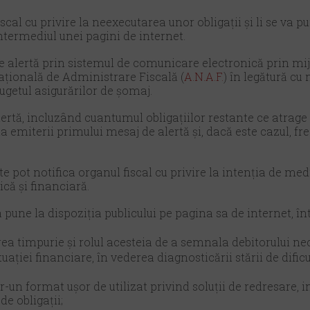
iscal cu privire la neexecutarea unor obligații şi li se va p
intermediul unei pagini de internet.
e alertă prin sistemul de comunicare electronică prin mij
ațională de Administrare Fiscală (
A.N.A.F.
) în legătură cu
bugetul asigurărilor de șomaj.
ertă, incluzând cuantumul obligațiilor restante ce atrage 
 data emiterii primului mesaj de alertă şi, dacă este cazul, 
ate pot notifica organul fiscal cu privire la intenția de m
că şi financiară.
 pune la dispoziția publicului pe pagina sa de internet, în
rea timpurie şi rolul acesteia de a semnala debitorului ne
uației financiare, în vederea diagnosticării stării de difi
-un format ușor de utilizat privind soluții de redresare, i
e obligații;