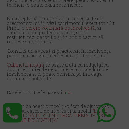
deschidere a procedurii. Nerespectarea acestui
termen te poate expune la riscuri.
Nu aștepta să fii acționat în judecată de un
creditor sau să îți vezi patrimoniul executat silit.
Printr-o
cerere voluntară de insolvență
, ai
șansa să obții protecție legală, să îți
restructurezi datoriile și, în unele cazuri, să
redresezi compania.
Consultă un avocat și practician în insolvență
pentru a analiza obiectiv situația firmei tale.
Cabinetul nostru
te poate ajuta cu redactarea
documentatiei de deschidere a procedurii de
insolventa si te poate consilia pe intreaga
durata a insolventei.
Datele noastre le gasesti
aici
.
Sperăm că acest articol ți-a fost de ajutor. S-ar
putea sa găsesti de interes si articolul
"
LA CE
TREBUIE SĂ FII ATENT DACĂ FIRMA TA ESTE ÎN
PRAG DE INSOLVENȚĂ"