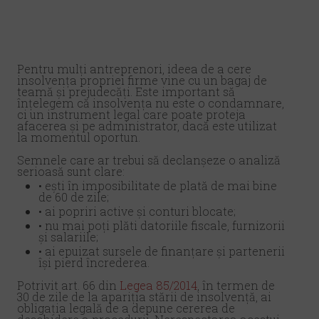
Pentru mulți antreprenori, ideea de a cere
insolvența propriei firme vine cu un bagaj de
teamă și prejudecăți. Este important să
înțelegem că insolvența nu este o condamnare,
ci un instrument legal care poate proteja
afacerea și pe administrator, dacă este utilizat
la momentul oportun.
Semnele care ar trebui să declanșeze o analiză
serioasă sunt clare:
• ești în imposibilitate de plată de mai bine
de 60 de zile;
• ai popriri active și conturi blocate;
• nu mai poți plăti datoriile fiscale, furnizorii
și salariile;
• ai epuizat sursele de finanțare și partenerii
își pierd încrederea.
Potrivit art. 66 din
Legea 85/2014
, în termen de
30 de zile de la apariția stării de insolvență, ai
obligația legală de a depune cererea de