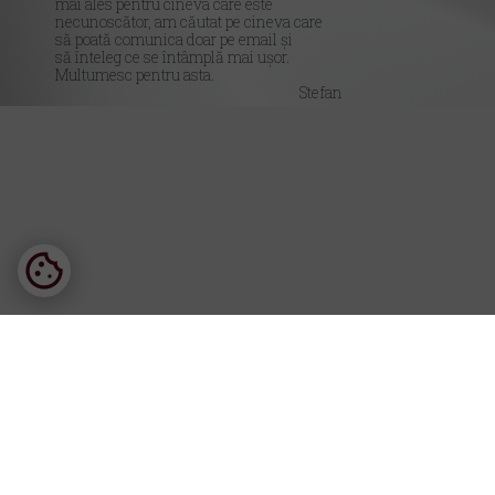
mai ales pentru cineva care este
necunoscător, am căutat pe cineva care
să poată comunica doar pe email și
să înteleg ce se întâmplă mai ușor.
Multumesc pentru asta.
Stefan