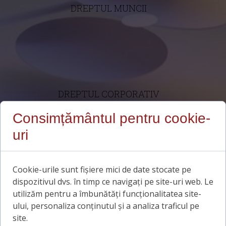
DREPTUL MUNCII
DREPTUL CORPORATIV
Consimțământul pentru cookie-
uri
ÎNTREBĂRI?
Cookie-urile sunt fișiere mici de date stocate pe
Dacă doriți o evaluare a cazului dvs. sau
dispozitivul dvs. în timp ce navigați pe site-uri web. Le
vreți să aflați mai multe informații despre
utilizăm pentru a îmbunătăți funcționalitatea site-
serviciile noastre, contactați Dinulayers -
ului, personaliza conținutul și a analiza traficul pe
Cabinet Avocat și Insolvență București
site.
Dinu Maria Cristina