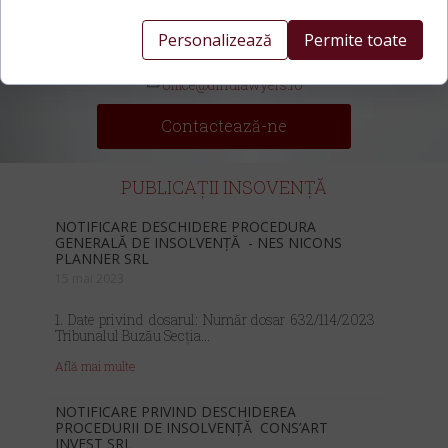
Avocat Titular și Practician în Insolvență
Personalizează
Permite toate
+40 751 047 136
office@dinulawyers.ro
Contactează-ne
PUBLICAȚII INSOVENȚĂ
NOTIFICARE DESCHIDERE PROCEDURA
GENERALĂ DE INSOLVENȚĂ - NES NICONS
PLANNER SRL
15 mai 2023
1. Date privind dosarul: Număr dosar 632/114/2023
Tribunalul Buzău Secția...
Află mai multe
NOTIFICARE PRIVIND DESCHIDEREA
PROCEDURII DE INSOLVENŢĂ CONS’ART
INVEST SRL