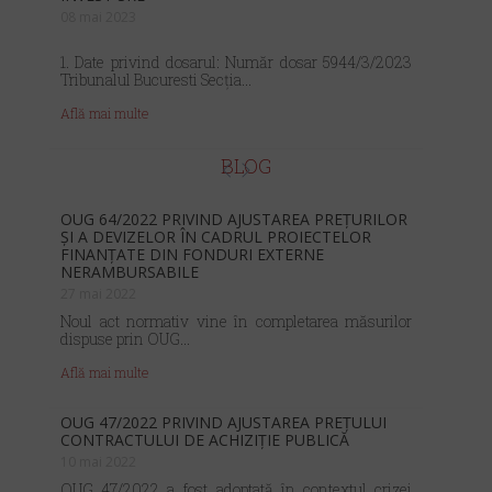
08 mai 2023
1. Date privind dosarul: Număr dosar 5944/3/2023
Tribunalul Bucuresti Secția...
Află mai multe
BLOG
OUG 64/2022 PRIVIND AJUSTAREA PREȚURILOR
ȘI A DEVIZELOR ÎN CADRUL PROIECTELOR
FINANȚATE DIN FONDURI EXTERNE
NERAMBURSABILE
27 mai 2022
Noul act normativ vine în completarea măsurilor
dispuse prin OUG...
Află mai multe
OUG 47/2022 PRIVIND AJUSTAREA PREȚULUI
CONTRACTULUI DE ACHIZIȚIE PUBLICĂ
10 mai 2022
OUG 47/2022 a fost adoptată în contextul crizei