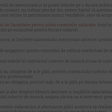
estul de anevoioasă și se poate întinde pe o durată îndelu
 de creanțe, nu trebuie pierdut din vedere faptul că acestea
torul deține în patrimoniu bunuri vandabile, care să acope
l de Garantare pentru plata creanțelor salariale
, fond r
ute pe economie pentru fiecare salariat.
porta, în limitele cuantumului menționat anterior, următo
 de angajatori pentru concediul de odihnă neefectuat de
ul stabilit în contractul colectiv de muncă şi/sau în cont
 au obligația de a le plăti, potrivit contractului colectiv
ilor profesionale;
 au obligația, potrivit legii, de a le plăti pe durata întrer
e şi alte drepturi bănești datorate şi neplătite salariatulu
ul colectiv de muncă, asupra cărora nu a intervenit prescr
venite salariaților şi efectuarea plății acestora se reali
 sau lichidatorului angajatorului în stare de insolvență.