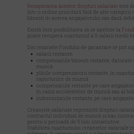
Recuperarea acestor drepturi salariale
este d
într-o ordine prioritară față de alte categorii
bănești în averea angajatorului sau dacă debi
Există însă posibilitatea să se apeleze la
Fondu
poate recupera cuantumul a 5 salarii medii br
Din resursele Fondului de garantare se pot su
salarii restante;
compensațiile bănești restante, datorate
muncă
plățile compensatorii restante, în cuantum
raporturilor de muncă
compensațiile restante pe care angajatorii
în cazul accidentelor de muncă sau al bol
indemnizațiile restante, pe care angajatorii
Creanțele salariale reprezintă drepturi salarial
contractul individual de muncă şi/sau contract
pentru o perioadă de 5 luni consecutive.
Stabilirea cuantumului creanțelor salariale cu
județene, la cererea scrisă a administratorului