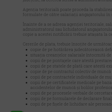
Agenția teritorială poate proceda la stabilirea
formulate de către salariații angajatorului în 
Înainte de a se adresa agenției teritoriale, sal
administratorul sau lichidatorul angajatorului
copie a acestei notificării trebuie atașata la c
Cererile de plata, trebuie însoțite de următo
copie de pe hotărârea judecătorească defi
situația creanțelor salariale întocmită d
copii de pe pontajele care atestă prestare
copii de pe statele de plată care atestă ex
copie de pe contractul colectiv de muncă a
copii de pe contractele individuale de mun
copii de pe certificatele medicale pe baz
accidentelor de muncă şi bolilor profesio
copii de pe procesele-verbale de cercetare
copii de pe formularele de declarare finală
copii de pe fişele de lichidare ale persoa