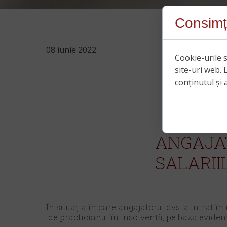
Consimț
08 iunie 2022
Cookie-urile s
site-uri web. 
conținutul și a
ANGAJA
SALARII
În situația în care angajatorul dvs. a intrat în
de practicianul în insolvență, pe baza evidențe