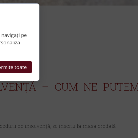
e navigați pe
rsonaliza
rmite toate
OLVENȚĂ – CUM NE PUTE
cedurii de insolvență, se înscriu la masa credală