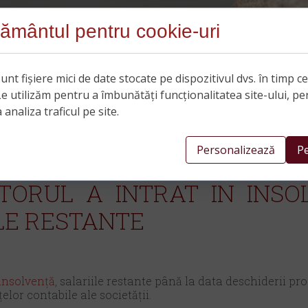
ământul pentru cookie-uri
unt fișiere mici de date stocate pe dispozitivul dvs. în timp c
Le utilizăm pentru a îmbunătăți funcționalitatea site-ului, pe
 analiza traficul pe site.
Personalizează
Pe
TORUL A INTRAT IN INS
LE RESTANTE
insolvență,
salariile restante până la data deschiderii pro
lor contabile ale societății.