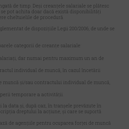
ngată de timp. Deși creanțele salariale se plătesc
 se pot achita doar dacă există disponibilități
re cheltuielile de procedură.
eglementat de dispozițiile Legii 200/2006, de unde se
arele categorii de creanțe salariale:
 salariați, dar numai pentru maximum un an de
ractul individual de muncă, în cazul încetării
 de muncă şi/sau contractului individual de muncă,
uperii temporare a activității.
i la data şi, după caz, în tranșele prevăzute în
ipția dreptului la acţiune, şi care se suportă
zează de agențiile pentru ocuparea forței de muncă