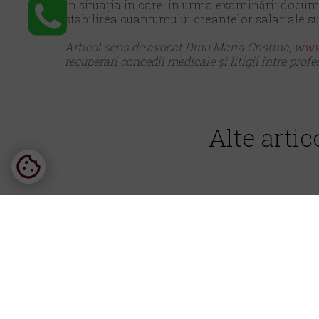
În situația în care, în urma examinării docume
stabilirea cuantumului creanțelor salariale su
Articol scris de avocat Dinu Maria Cristina,
www.
recuperari concedii medicale și litigii între profe
Alte artic