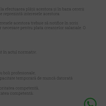
la efectuarea plăţii acestora şi în baza cererii
ce reprezintă interesele acestora.
eresele acestora trebuie să notifice în scris
r necesare pentru plata creanțelor salariale. O
t în actul normativ;
u boli profesionale;
ncapacitate temporară de muncă datorată
utoritatea competentă;
ritatea competentă;