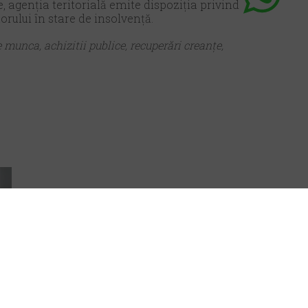
, agenția teritorială emite dispoziția privind
rului în stare de insolvență.
de munca, achizitii publice, recuperări creanțe,