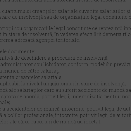
 cuantumului creanțelor salariale cuvenite salariaților şi 
stare de insolvență sau de organizațiile legal constituite 
ariații sau organizațiile legal constituite ce reprezintă int
 în stare de insolvență, în vederea efectuării demersurilo
ererea adresată agenției teritoriale.
arele documente:
nitivă de deschidere a procedurii de insolvență;
e administrator sau lichidator, conform modelului prevăzu
a muncii de către salariați
istenta creanțelor salariale;
plicabil la nivelul angajatorului în stare de insolvență;
că ale salariaților care au suferit accidente de muncă sa
a cărora se acordă, potrivit legii, indemnizația pentru i
nale;
 a accidentelor de muncă, întocmite, potrivit legii, de a
 a bolilor profesionale, întocmite, potrivit legii, de auto
nelor ale căror raporturi de muncă au încetat.