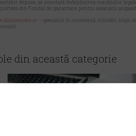
ntelor depuse, se constată îndeplinirea condițiilor legale
portate din Fondul de garantare pentru salariații angajato
dinulawyers.ro
– specialist în insolvență, lichidări, litigii 
sioniști.
ole din această categorie