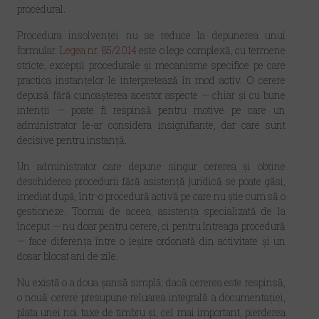
procedural.
Procedura insolvenței nu se reduce la depunerea unui
formular.
Legea nr. 85/2014
este o lege complexă, cu termene
stricte, excepții procedurale și mecanisme specifice pe care
practica instanțelor le interpretează în mod activ. O cerere
depusă fără cunoașterea acestor aspecte — chiar și cu bune
intenții — poate fi respinsă pentru motive pe care un
administrator le-ar considera insignifiante, dar care sunt
decisive pentru instanță.
Un administrator care depune singur cererea și obține
deschiderea procedurii fără asistență juridică se poate găsi,
imediat după, într-o procedură activă pe care nu știe cum să o
gestioneze. Tocmai de aceea, asistența specializată de la
început — nu doar pentru cerere, ci pentru întreaga procedură
— face diferența între o ieșire ordonată din activitate și un
dosar blocat ani de zile.
Nu există o a doua șansă simplă:
dacă cererea este respinsă,
o nouă cerere presupune reluarea integrală a documentației,
plata unei noi taxe de timbru și, cel mai important, pierderea