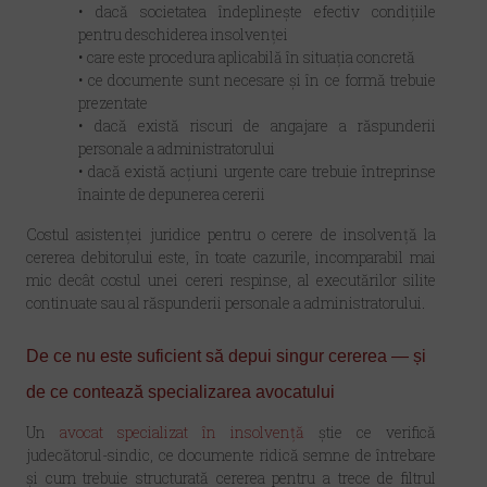
•
dacă societatea îndeplinește efectiv condițiile
pentru deschiderea insolvenței
•
care este procedura aplicabilă în situația concretă
•
ce documente sunt necesare și în ce formă trebuie
prezentate
•
dacă există riscuri de angajare a răspunderii
personale a administratorului
•
dacă există acțiuni urgente care trebuie întreprinse
înainte de depunerea cererii
Costul asistenței juridice pentru o cerere de insolvență la
cererea debitorului este, în toate cazurile, incomparabil mai
mic decât costul unei cereri respinse, al executărilor silite
continuate sau al răspunderii personale a administratorului.
De ce nu este suficient să depui singur cererea — și
de ce contează specializarea avocatului
Un
avocat specializat în insolvență
știe
ce verifică
judecătorul-sindic, ce documente ridică semne de întrebare
și cum trebuie structurată cererea pentru a trece de filtrul