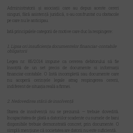
Administratorii și asociații care au depus aceste cereri
singuri, fără asistență juridică, s-au confruntat cu obstacole
pe care nu le anticipau.
Iată principalele categorii de motive care duc la respingere:
1. Lipsa ori insuficiența documentelor financiar-contabile
obligatorii
Legea nr. 85/2014 impune ca cererea debitorului să fie
însoțită de un set precis de documente si informații
financiar-contabile. O listă incompletă sau documente care
nu acoperă cerințele legale atrag respingerea cererii,
indiferent de situația reală a firmei.
2. Nedovedirea stării de insolvență
Starea de insolvență nu se prezumă — trebuie dovedită.
Incapacitatea de plată a datoriilor scadente cu sumele de bani
disponibile
trebuie demonstrată concret, prin documente. O
simplă mențiune că societatea are datorii nu este suficientă.