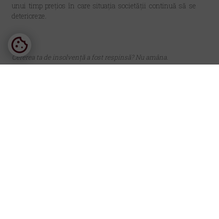
unui timp prețios în care situația societății continuă să se
deterioreze.
Cererea ta de insolvență a fost respinsă? Nu amâna.
Dacă tribunalul a respins cererea de deschidere a insolvenței
sau dacă vrei să o depui corect de prima dată, cel mai
important lucru pe care îl poți face este să verifici care a fost
motivul respingerii și să iei legătura cu un avocat specializat
în insolvență.
Contacteaza-ne pentru o analiza specializata:
Avocat Dinu Maria Cristina
— Cabinet de Avocat și
Insolvență
📞
+40 751 047 136
📧
office@dinulawyers.ro
🌐
www.dinulawyers.ro
📍
Piața Națiunile Unite nr. 3-5, Bl. B2, Sc. A, Et. 5, Ap. 30,
Sector 4, București