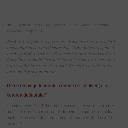
✍️
Articol scris de avocat Dinu Maria Cristina –
www.dinulawyers.ro
Dacă ați depus o cerere de deschidere a procedurii
insolvenței la cererea debitorului și tribunalul a respins-o,
nu înseamnă neapărat că societatea dumneavoastră nu
îndeplinește condițiile legale. În multe cazuri, problema nu
este eligibilitatea — ci modul în care cererea a fost
formulată și documentată.
De ce respinge tribunalul cererile de insolvență la
cererea debitorului?
Practica recentă a
Tribunalului București
— și nu numai —
arată un număr semnificativ de cereri respinse pe motive
exclusiv procedurale, deși starea de insolvență a societății
era reală.