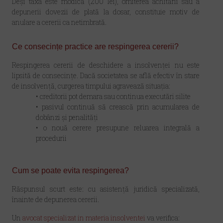
Deși taxa este modică (200 lei), omiterea achitării sau a
depunerii dovezii de plată la dosar, constituie motiv de
anulare a cererii ca netimbrată.
Ce consecințe practice are respingerea cererii?
Respingerea cererii de deschidere a insolvenței nu este
lipsită de consecințe. Dacă societatea se află efectiv în stare
de insolvență, curgerea timpului agravează situația:
•
creditorii pot demara sau continua executări silite
•
pasivul continuă să crească prin acumularea de
dobânzi și penalități
•
o nouă cerere presupune reluarea integrală a
procedurii
Cum se poate evita respingerea?
Răspunsul scurt este: cu asistență juridică specializată,
înainte de depunerea cererii.
Un
avocat specializat in materia insolventei
va verifica: