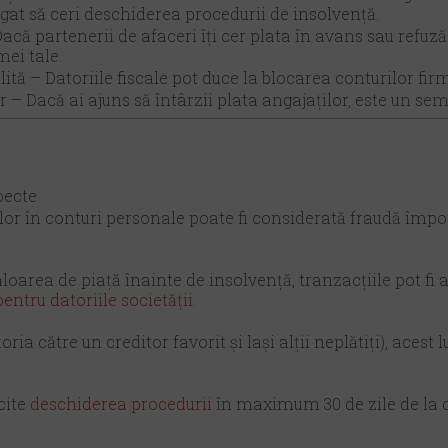
ligat să ceri deschiderea procedurii de insolvență.
Dacă partenerii de afaceri îți cer plata în avans sau refuză
mei tale.
ită – Datoriile fiscale pot duce la blocarea conturilor firme
lor – Dacă ai ajuns să întârzii plata angajaților, este un 
pecte
r în conturi personale poate fi considerată fraudă împotr
area de piață înainte de insolvență, tranzacțiile pot fi a
ntru datoriile societății.
oria către un creditor favorit și lași alții neplătiți), acest
cite
deschiderea procedurii
în maximum 30 de zile de la c