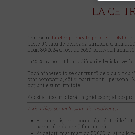
LA CE T
Conform
datelor publicate pe site-ul ONRC
, 
peste 9% fata de perioada similară a anului 20
Legii 85/2024 a fost de 6650, la nivelul anului 
In 2025, raportat la modificările legislative 
Dacă afacerea ta se confruntă deja cu dificultă
atât compania, cât și patrimoniul personal. Mu
opțiunile sunt limitate.
Acest articol îți oferă un ghid esențial despre 
1. Identifică semnele clare ale insolvenței
Firma nu își mai poate plăti datoriile la t
semn clar de criză financiară.
Ai datorii mai mari de 50.000 lei și nu le 