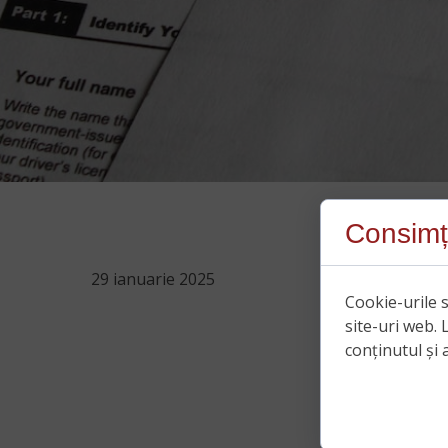
Consimț
29 ianuarie 2025
Cookie-urile s
site-uri web. 
conținutul și a