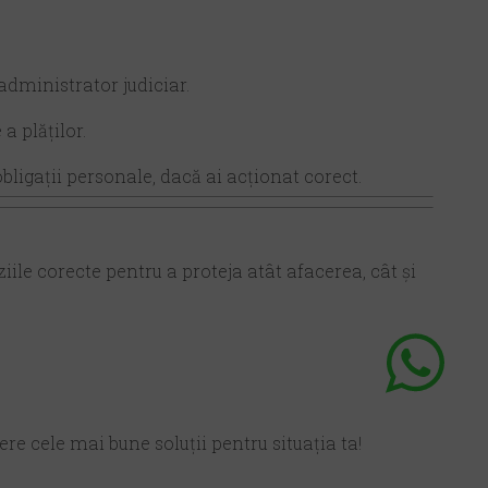
 administrator judiciar.
a plăților.
obligații personale, dacă ai acționat corect.
ile corecte pentru a proteja atât afacerea, cât și
fere cele mai bune soluții pentru situația ta!