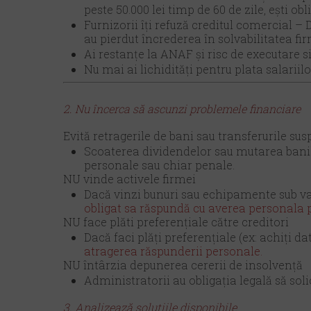
peste 50.000 lei timp de 60 de zile, ești ob
Furnizorii îți refuză creditul comercial – 
au pierdut încrederea în solvabilitatea fir
Ai restanțe la ANAF și risc de executare sil
Nu mai ai lichidități pentru plata salarii
2. Nu încerca să ascunzi problemele financiare
Evită retragerile de bani sau transferurile sus
Scoaterea dividendelor sau mutarea banilo
personale sau chiar penale.
NU vinde activele firmei
Dacă vinzi bunuri sau echipamente sub valo
obligat sa răspundă cu averea personala pe
NU face plăti preferențiale către creditori
Dacă faci plăți preferențiale (ex: achiți dat
atragerea răspunderii personale.
NU întârzia depunerea cererii de insolvență
Administratorii au obligația legală să soli
3. Analizează soluțiile disponibile