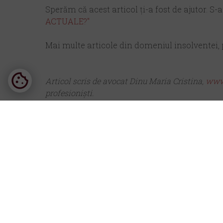
Sperăm că acest articol ți-a fost de ajutor. S-a
ACTUALE?"
Mai multe articole din domeniul insolventei, 
Articol scris de avocat Dinu Maria Cristina,
www.
profesioniști.
Alte artic