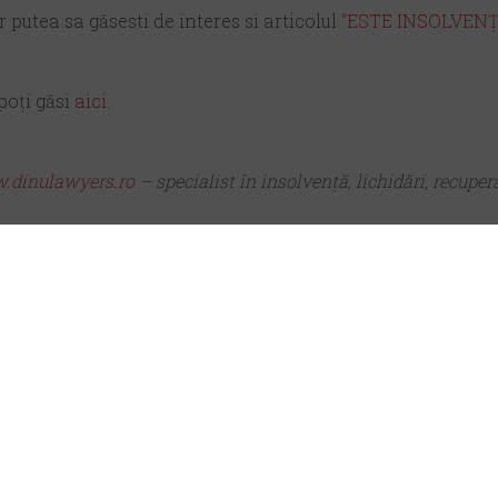
r putea sa găsesti de interes si articolul
"ESTE INSOLVENȚ
poți găsi
aici
.
dinulawyers.ro
– specialist în insolvență, lichidări, recuperă
ole din această categorie