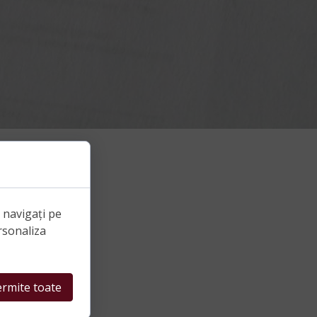
e navigați pe
rsonaliza
rmite toate