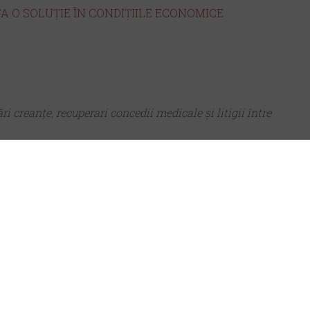
A O SOLUȚIE ÎN CONDIȚIILE ECONOMICE
ri creanțe, recuperari concedii medicale și litigii între