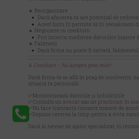
🔹 Reorganizare
Dacă afacerea ta are potențial de redresar
Acest lucru îți permite să îți reeșalonezi 
🔹 Negociere cu creditorii
Poți încerca medierea datoriilor înainte d
🔹 Faliment
Dacă firma nu poate fi salvată, falimentul 
4. Concluzie – Nu aștepta prea mult!
Dacă firma ta se află în prag de insolvență, n
situația ta personală.
✅Monitorizează datoriile și lichiditățile
✅Consultă un
avocat
sau un
practician în in
✅Nu face tranzacții riscante înainte de insol
✅Depune cererea la timp pentru a evita sancț
Dacă ai nevoie de ajutor specializat, îți reco