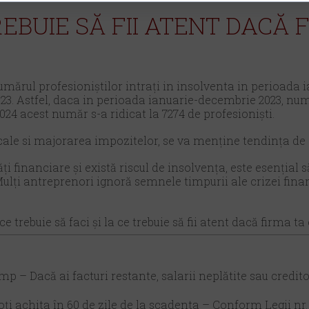
REBUIE SĂ FII ATENT DACĂ 
numărul profesioniștilor intrați in insolventa in perioada 
23. Astfel, daca in perioada ianuarie-decembrie 2023, num
2024 acest număr s-a ridicat la 7274 de profesioniști.
fiscale si majorarea impozitelor, se va menține tendința de
ți financiare și există riscul de insolvența, este esențial 
lți antreprenori ignoră semnele timpurii ale crizei financi
ce trebuie să faci și la ce trebuie să fii atent dacă firma ta
imp – Dacă ai facturi restante, salarii neplătite sau credit
poți achita în 60 de zile de la scadenta – Conform Legii nr