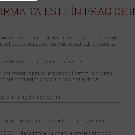
FIRMA TA ESTE ÎN PRAG DE
ianuarie-decembrie 2024 a înregistrat o creștere de
ărul profesioniștilor care au intrat sub incidenta
 creștere a numărului de insolvente.
să acționezi rapid și responsabil pentru a proteja
are și ajung în situații mai dificile, unde
 este în prag de insolvență.
ori care amenință cu executarea silită, este un
. 85/2014, dacă firma nu poate acoperi datorii de