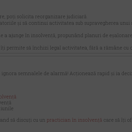
e, poți solicita reorganizare judiciară.
datoriile și să continui activitatea sub supravegherea unui
e a ajunge în insolvență, propunând planuri de eșalonare 
îți permite să închizi legal activitatea, fără a rămâne cu 
u ignora semnalele de alarmă! Acționează rapid și ia decizi
solvență
vență
iunile
mand să discuți cu un
practician în insolvență
care să îți o