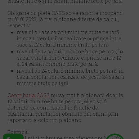
situate între 6 și 12 salarii minime brute pe țară.
Obligația de plată CASS se va raporta începând
cu 01.01.2023, la trei plafoane diferite de calcul,
respectiv:
nivelul a șase salarii minime brute pe țară,
în cazul veniturilor realizate cuprinse între
șase și 12 salarii minime brute pe țară;
nivelul de 12 salarii minime brute pe țară, în
cazul veniturilor realizate cuprinse între 12
și 24 salarii minime brute pe țară;
nivelul de 24 salarii minime brute pe țară, în
cazul veniturilor realizate de peste 24 salarii
minime brute pe țară.
Contribuția CASS
nu va mai fi plafonată doar la
12 salarii minime brute pe țară, ci ea va fi
datorată de contribuabil în funcție de
cuantumul veniturilor obținute din chirii, prin
raportare la cele trei plafoane.
Exemplu:
Salariul minim brut pe tara aferent anului 2023