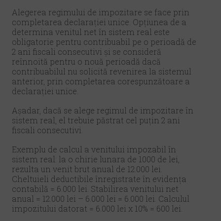
Alegerea regimului de impozitare se face prin
completarea declarației unice. Opțiunea de a
determina venitul net în sistem real este
obligatorie pentru contribuabil pe o perioadă de
2 ani fiscali consecutivi și se consideră
reînnoită pentru o nouă perioadă dacă
contribuabilul nu solicită revenirea la sistemul
anterior, prin completarea corespunzătoare a
declarației unice.
Așadar, dacă se alege regimul de impozitare în
sistem real, el trebuie păstrat cel puțin 2 ani
fiscali consecutivi.
Exemplu de calcul a venitului impozabil în
sistem real: la o chirie lunara de 1000 de lei,
rezulta un venit brut anual de 12.000 lei.
Cheltuieli deductibile înregistrate în evidența
contabilă = 6.000 lei. Stabilirea venitului net
anual = 12.000 lei – 6.000 lei = 6.000 lei. Calculul
impozitului datorat = 6.000 lei x 10% = 600 lei.