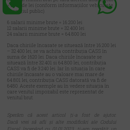
= 2700 de lei (conform informațiilor vehiculate
in spațiul public).
6 salarii minime brute = 16.200 lei
12 salarii minime brute = 32.400 lei
24 salarii minime brute = 64.800 lei
Daca chiriile încasate se situează între 16.200 lei
– 32.400 lei, se va achita contribuția CASS în
suma de 1620 lei. Daca chiriile încasate se
situează între 32.401 si 64.800 lei, contribuția
CASS va fi de 3.240 lei. Iar în situația în care
chiriile încasate au o valoare mai mare de
64.801 lei, contribuția CASS datorată va fi de
6480. Aceste exemple au în vedere situația în
care venitul impozabil este reprezentat de
venitul brut.
Sperăm că acest articol ți-a fost de ajutor.
Dacă vrei să afli și alte modificări ale Codului
Fiscal începând cu 01.01.2023, ți-am pregătit un