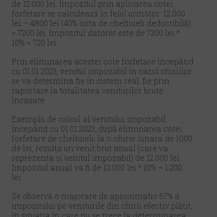
de 12.000 lei. Impozitul prin aplicarea cotei
forfetare se calculează în felul următor: 12.000
lei – 4800 lei (40% cota de cheltuieli deductibilă)
= 7200 lei. Impozitul datorat este de 7200 lei *
10% = 720 lei.
Prin eliminarea acestei cote forfetare începând
cu 01.01.2023, venitul impozabil în cazul chiriilor
se va determina fie în sistem real, fie prin
raportare la totalitatea veniturilor brute
încasate.
Exemplu de calcul al venitului impozabil
începând cu 01.01.2023, după eliminarea cotei
forfetare de cheltuieli: la o chirie lunara de 1000
de lei, rezulta un venit brut anual (care va
reprezenta și venitul impozabil) de 12.000 lei.
Impozitul anual va fi de 12.000 lei * 10% = 1.200
lei.
Se observă o majorare de aproximativ 67% a
impozitului pe veniturile din chirii efectiv plătit,
în situația în care nu se trece la determinarea