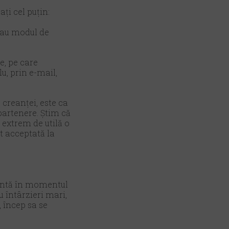
ți cel puțin:
 sau modul de
e, pe care
u, prin e-mail,
 creanței, este ca
partenere. Știm că
e extrem de utilă o
st acceptată la
tantă în momentul
u întârzieri mari,
, încep sa se