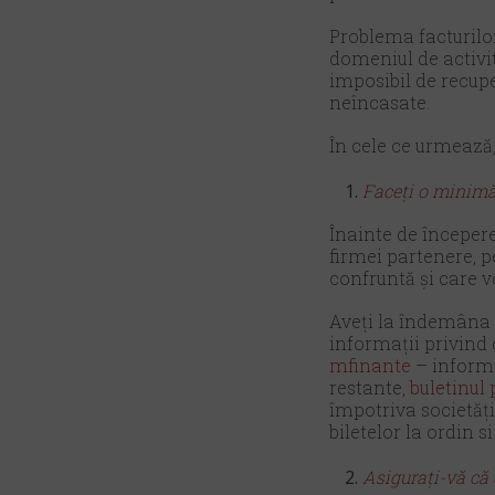
Problema facturilor
domeniul de activit
imposibil de recupe
neîncasate.
În cele ce urmează
Faceți o minimă 
Înainte de începere
firmei partenere, p
confruntă și care v
Aveți la îndemâna o
informații privind 
mfinante
– informa
restante,
buletinul
împotriva societăți
biletelor la ordin si
Asigurați-vă că 