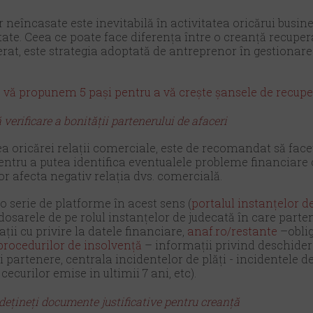
 neîncasate este inevitabilă în activitatea oricărui busine
ate. Ceea ce poate face diferența între o creanță recuper
rat, este strategia adoptată de antreprenor în gestionar
,
vă propunem 5 pași pentru a vă crește șansele de recupe
verificare a bonității partenerului de afaceri
a oricărei relații comerciale, este de recomandat să faceț
entru a putea identifica eventualele probleme financiare 
or afecta negativ relația dvs. comercială.
 serie de platforme în acest sens (
portalul instanțelor d
dosarele de pe rolul instanțelor de judecată în care parten
ții cu privire la datele financiare,
anaf.ro/restante
–oblig
 procedurilor de insolvență
– informații privind deschider
i partenere, centrala incidentelor de plăți - incidentele de
 cecurilor emise in ultimii 7 ani, etc).
dețineți documente justificative pentru creanță