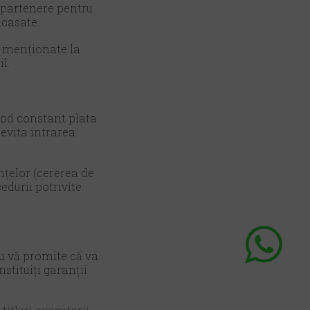
i partenere pentru
ncasate.
r menționate la
l.
mod constant plata
 evita intrarea
nțelor (cererea de
durii potrivite
au vă promite că va
stituiți garanții