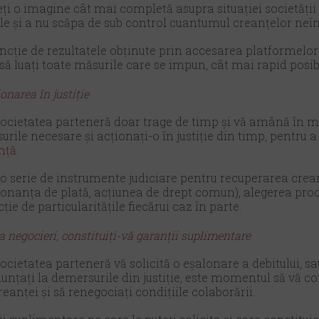
ți o imagine cât mai completă asupra situației societăți
ile și a nu scăpa de sub control cuantumul creanțelor neî
ncție de rezultatele obținute prin accesarea platformelo
 să luați toate măsurile care se impun, cât mai rapid posibi
narea în justiție
societatea parteneră doar trage de timp și vă amână în 
surile necesare și acționați-o în justiție din timp, pentru a
nță
.
o serie de instrumente judiciare pentru recuperarea crea
onanța de plată, acțiunea de drept comun), alegerea proce
cție de particularitățile fiecărui caz în parte.
la negocieri, constituiți-vă garanții suplimentare
 societatea parteneră vă solicită o eșalonare a debitului, s
unțați la demersurile din justiție, este momentul să vă con
eanței și să renegociați condițiile colaborării.