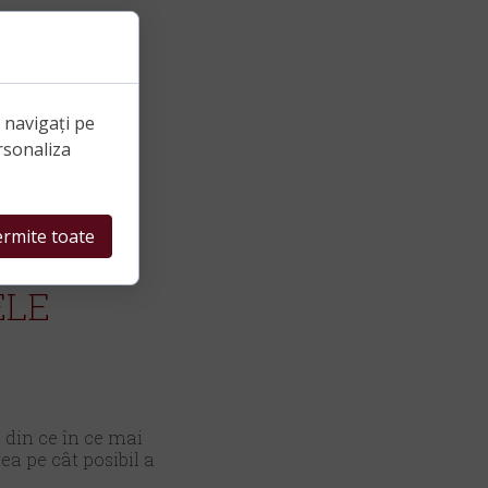
e navigați pe
rsonaliza
rmite toate
ELE
 din ce în ce mai
ea pe cât posibil a