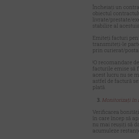
Încheiați un contrac
obiectul contractul
livrate/prestate/ex
stabilire al acestuia
Emiteți facturi pen
transmiteți-le part
prin curierat/post
!O recomandare de m
facturile emise să 
acest lucru nu se ma
astfel de factură s
plată.
Monitorizați în 
Verificarea bonităț
în care încep să ap
nu mai reușiți să d
acumuleze restanțe 