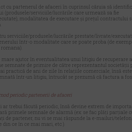
t cu partenerul de afaceri în cuprinsul căruia să identifica
ui (produsele/serviciile/lucrările care urmează sa fie
ecutate), modalitatea de executare și prețul contractului
.
tru serviciile/produsele/lucrările prestate/livrate/executat
enerului într-o modalitate care se poate proba (de exempl
a romana).
are ajutor în eventualitatea unui litigiu de recuperare a
fie semnate de primire de către reprezentantul societății 
i practică de ani de zile în relațiile comerciale, însă est
emnată într-un litigiu, întrucât se prezumă că factura a fo
mod periodic partenerii de afaceri
ii ar trebui făcută periodic, însă devine extrem de impor
ară primele semnale de alarmă (ex: se fac plăți parțiale c
ați de partener, nu vi se mai răspunde la e-mailuri/telefon
din ce în ce mai mari, etc.).