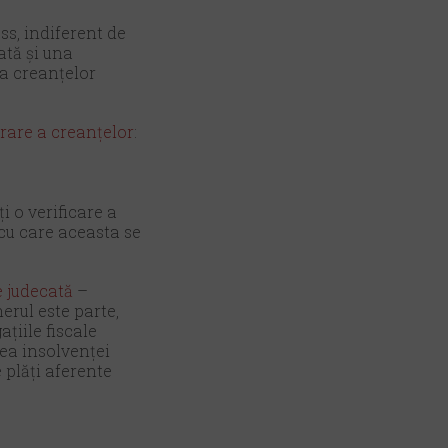
ss, indiferent de
ată și una
ea creanțelor
rare a creanțelor
:
i o verificare a
cu care aceasta se
e judecată
–
erul este parte,
ațiile fiscale
ea insolvenței
 plăți aferente