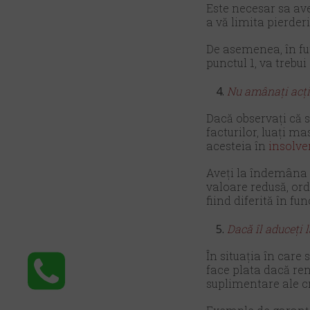
Este necesar sa ave
a vă limita pierder
De asemenea, în fu
punctul 1, va trebui
Nu amânați acțio
Dacă observați că 
facturilor, luați ma
acesteia în
insolve
Aveți la îndemâna 
valoare redusă, ord
fiind diferită în fun
Dacă îl aduceți 
În situația în care
face plata dacă ren
suplimentare ale cr