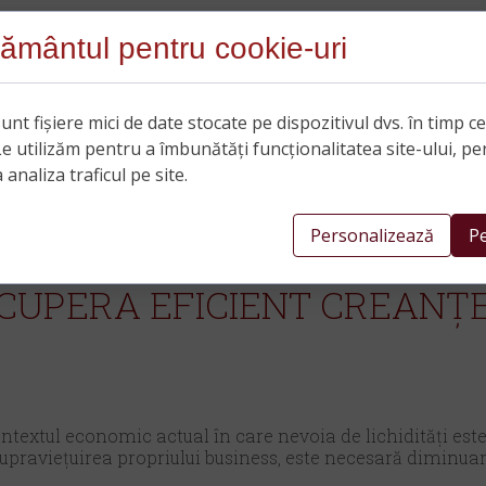
ământul pentru cookie-uri
unt fișiere mici de date stocate pe dispozitivul dvs. în timp c
Le utilizăm pentru a îmbunătăți funcționalitatea site-ului, pe
 analiza traficul pe site.
Personalizează
Pe
RECUPERA EFICIENT CREANȚ
textul economic actual în care nevoia de lichidități este
upraviețuirea propriului business, este necesară diminuar