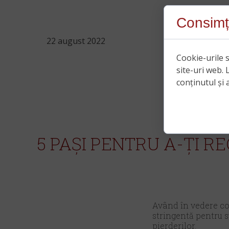
Consimț
22 august 2022
Cookie-urile s
site-uri web. 
conținutul și a
5 PAȘI PENTRU A-ȚI 
Având în vedere con
stringentă pentru s
pierderilor.