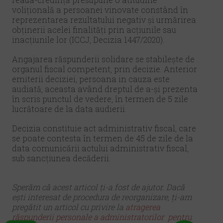
volițională a persoanei vinovate constând în
reprezentarea rezultatului negativ şi urmărirea
obținerii acelei finalități prin acțiunile sau
inacțiunile lor (ICCJ, Decizia 1447/2020).
Angajarea răspunderii solidare se stabilește de
organul fiscal competent, prin decizie. Anterior
emiterii deciziei, persoana in cauza este
audiată, aceasta având dreptul de a-și prezenta
în scris punctul de vedere, în termen de 5 zile
lucrătoare de la data audierii.
Decizia constituie act administrativ fiscal, care
se poate contesta în termen de 45 de zile de la
data comunicării actului administrativ fiscal,
sub sancțiunea decăderii.
Sperăm că acest articol ți-a fost de ajutor. Dacă
ești interesat de procedura de reorganizare, ți-am
pregătit un articol cu privire la
atragerea
răspunderii personale a administratorilor pentru