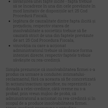
săvârșirea unei fapte ilicite - fapta trebuie
să se încadreze în una din cele prevăzute în
mod limitativ de dispozițiile art. 25 Cod
Procedură Fiscală,
legătura de cauzalitate dintre fapta ilicită și
prejudiciu, respectiv starea de
insolvabilitate a societății trebuie să fie
cauzată strict de una din faptele prevăzute
de art. 25 Cod Procedura Fiscala,
vinovăția cu care a acționat
administratorul trebuie să îmbrace forma
intenției directe, respectiv faptele trebuie
săvârșite cu rea-credință.
Simpla prezumție că insolvabilitatea firmei s-a
produs ca urmare a conduitei intimatului-
reclamantul, fără ca aceasta să fie concretizată
în acțiuni/inacțiuni specifice, nu reprezintă o
dovadă a relei-credințe, câtă vreme nu s-a
probat, prin vreun mijloc de probă, că
administratorul a acționat cu rea-credință și în
scopul de a produce insolvabilitatea firmei...
reaua-credință presupune o atitudine