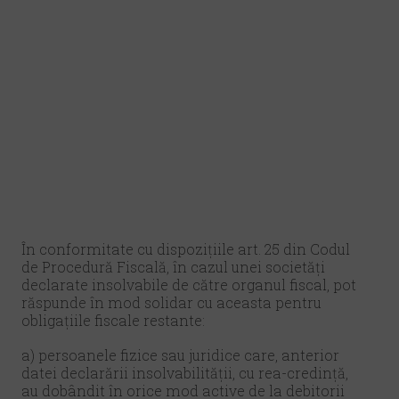
În conformitate cu dispozițiile art. 25 din Codul
de Procedură Fiscală, în cazul unei societăți
declarate insolvabile de către organul fiscal, pot
răspunde în mod solidar cu aceasta pentru
obligațiile fiscale restante:
a) persoanele fizice sau juridice care, anterior
datei declarării insolvabilității, cu rea-credință,
au dobândit în orice mod active de la debitorii