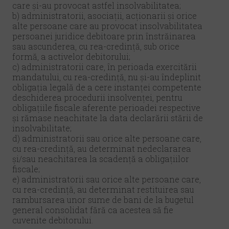
care şi-au provocat astfel insolvabilitatea;
b) administratorii, asociații, acționarii şi orice
alte persoane care au provocat insolvabilitatea
persoanei juridice debitoare prin înstrăinarea
sau ascunderea, cu rea-credință, sub orice
formă, a activelor debitorului;
c) administratorii care, în perioada exercitării
mandatului, cu rea-credință, nu şi-au îndeplinit
obligația legală de a cere instanței competente
deschiderea procedurii insolvenței, pentru
obligațiile fiscale aferente perioadei respective
şi rămase neachitate la data declarării stării de
insolvabilitate;
d) administratorii sau orice alte persoane care,
cu rea-credință, au determinat nedeclararea
și/sau neachitarea la scadență a obligațiilor
fiscale;
e) administratorii sau orice alte persoane care,
cu rea-credință, au determinat restituirea sau
rambursarea unor sume de bani de la bugetul
general consolidat fără ca acestea să fie
cuvenite debitorului.