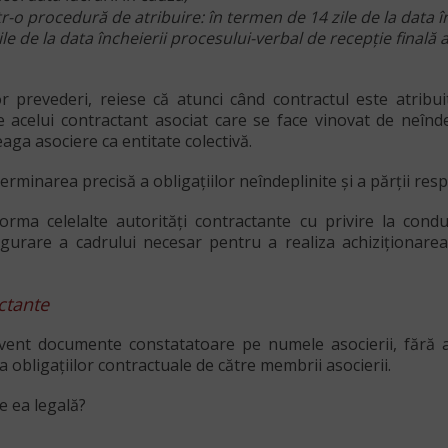
tr-o procedură de atribuire: în termen de 14 zile de la data î
ile de la data încheierii procesului-verbal de recepţie finală 
or prevederi, reiese că atunci când contractul este atribu
e acelui
contractant asociat
care se face vinovat de neîndep
eaga asociere ca entitate colectivă.
erminarea precisă a obligațiilor neîndeplinite și a
părții res
ma celelalte autorităţi contractante cu privire la condui
urare a cadrului necesar pentru a realiza achiziţionarea de
ctante
recvent documente constatatoare pe
numele asocierii
, fără 
a obligațiilor contractuale de către membrii asocierii.
e ea legală?