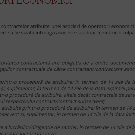
ontractelor atribuite unei asocieri de operatori economici r
rect să fie vizată întreaga asociere sau doar membrii în culpă
toritatea contractantă are obligația de a emite documente 
ațiilor contractuale de către contractant/contractant asocia
rintr-o procedură de atribuire: în termen de 14 zile de la d
i, suplimentar, în termen de 14 zile de la data expirării pe
tr-o procedură de atribuire, altele decât contractele de servi
ectul respectivului contract/contract subsecvent;
tribuite printr-o procedură de atribuire: în termen de 14 zile 
secvent şi, suplimentar, în termen de 14 zile de la data înch
 a lucrărilor/dirigenţie de şantier, în termen de 14 zile de la
cordată lucrării în cauză;