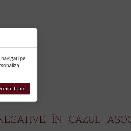
e navigați pe
rsonaliza
rmite toate
EGATIVE ÎN CAZUL ASOC