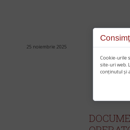
Consimț
25 noiembrie 2025
Cookie-urile s
site-uri web. 
conținutul și a
DOCUME
OPERATO