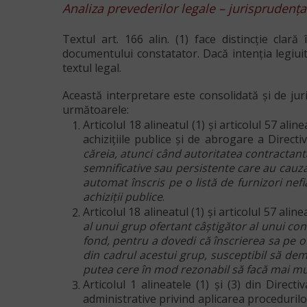
Analiza prevederilor legale – jurisprudenț
Textul art. 166 alin. (1) face distincție clară 
documentului constatator.
Dacă intenția legiui
textul legal.
Această interpretare este consolidată și de jur
următoarele:
Articolul 18 alineatul (1) și articolul 57 al
achizițiile publice și de abrogare a Direct
căreia, atunci când autoritatea contractant
semnificative sau persistente care au cauza
automat înscris pe o listă de furnizori nefi
achiziții publice
.
Articolul 18 alineatul (1) și articolul 57 ali
al unui grup ofertant câștigător al unui con
fond, pentru a dovedi că înscrierea sa pe o l
din cadrul acestui grup, susceptibil să dem
putea cere în mod rezonabil să facă mai mul
Articolul 1 alineatele (1) și (3) din Dire
administrative privind aplicarea procedurilor