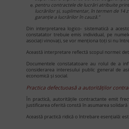
pentru contractele de lucrări atribuite prin
lucrărilor şi, suplimentar, în termen de 14 z
garanţie a lucrărilor în cauză.”
Din interpretarea logico- sistematică a acest
constatator trebuie emis
individual
, pe numel
asociați vinovați, se vor menționa toți si nu într
Această interpretare reflectă scopul normei:
det
Documentele constatatoare au rolul de a infor
considerarea interesului public general de asig
economică şi social.
Practica defectuoasă a autorităților contra
În practică, autoritățile contractante emit f
justificarea oferită constă în asumarea solidară 
Această practică ridică o întrebare esențială:
est