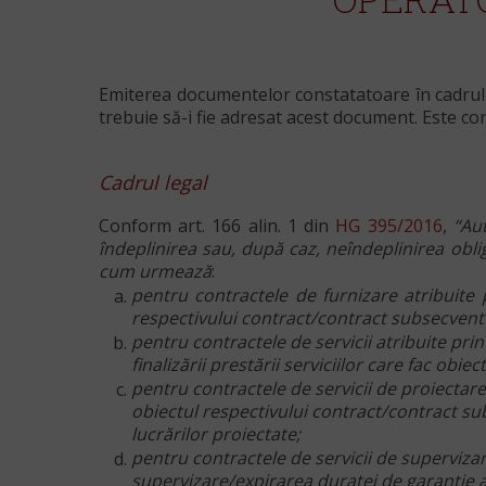
Emiterea documentelor constatatoare în cadrul c
trebuie să-i fie adresat acest document. Este co
Cadrul legal
Conform art. 166 alin. 1 din
HG 395/2016
,
“Au
îndeplinirea sau, după caz, neîndeplinirea oblig
cum urmează
:
pentru contractele de furnizare atribuite p
respectivului contract/contract subsecvent ş
pentru contractele de servicii atribuite prin
finalizării prestării serviciilor care fac obi
pentru contractele de servicii de proiectare a
obiectul respectivului contract/contract sub
lucrărilor proiectate;
pentru contractele de servicii de supervizare
supervizare/expirarea duratei de garanţie a