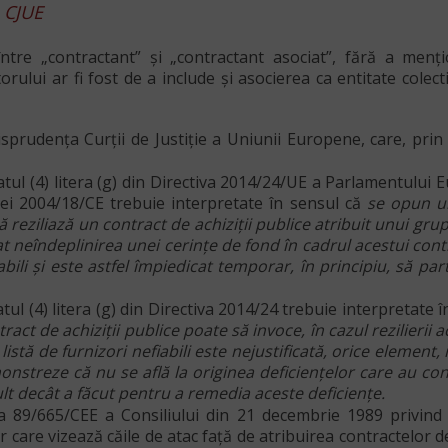
a CJUE
între „
contractant
” și „
contractant asociat
”, fără a menți
torului ar fi fost de a include și asocierea ca entitate colec
isprudența Curții de Justiție a Uniunii Europene, care, pri
ineatul (4) litera (g) din Directiva 2014/24/UE a Parlamentului
ivei 2004/18/CE trebuie interpretate în sensul că
se opun un
ă reziliază un contract de achiziții publice atribuit unui g
t neîndeplinirea unei cerințe de fond în cadrul acestui con
abili și este astfel împiedicat temporar, în principiu, să pa
neatul (4) litera (g) din Directiva 2014/24 trebuie interpretate 
tract de achiziții publice poate să invoce, în cazul rezilieri
istă de furnizori nefiabili este nejustificată, orice element, 
onstreze că nu se află la originea deficiențelor care au con
t decât a făcut pentru a remedia aceste deficiențe.
ctiva 89/665/CEE a Consiliului din 21 decembrie 1989 privin
 care vizează căile de atac față de atribuirea contractelor de