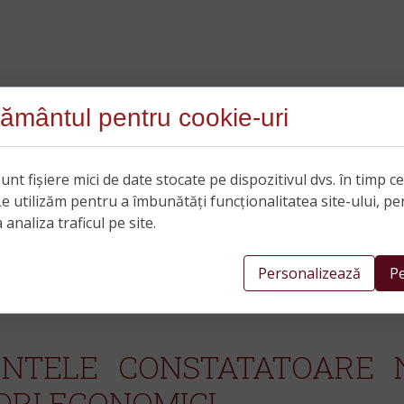
ământul pentru cookie-uri
unt fișiere mici de date stocate pe dispozitivul dvs. în timp c
Le utilizăm pentru a îmbunătăți funcționalitatea site-ului, pe
 analiza traficul pe site.
Personalizează
Pe
NTELE CONSTATATOARE N
RI ECONOMICI