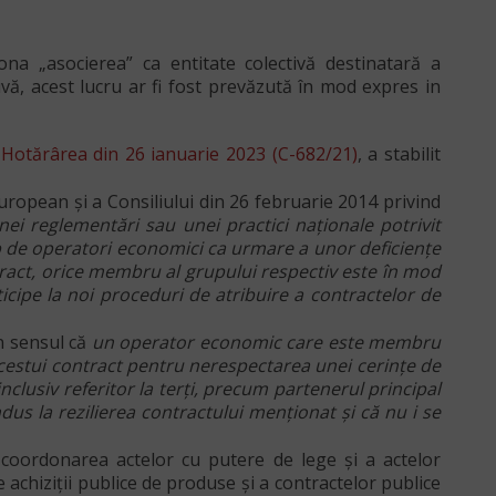
ona „asocierea” ca entitate colectivă destinatară a
tivă, acest lucru ar fi fost prevăzută în mod expres in
n
Hotărârea din 26 ianuarie 2023 (C-682/21)
, a stabilit
 European și a Consiliului din 26 februarie 2014 privind
ei reglementări sau unei practici naționale potrivit
rup de operatori economici ca urmare a unor deficiențe
tract, orice membru al grupului respectiv este în mod
rticipe la noi proceduri de atribuire a contractelor de
în sensul că
un operator economic care este membru
i acestui contract pentru nerespectarea unei cerințe de
inclusiv referitor la terți, precum partenerul principal
dus la rezilierea contractului menționat și că nu i se
d coordonarea actelor cu putere de lege și a actelor
 achiziții publice de produse și a contractelor publice