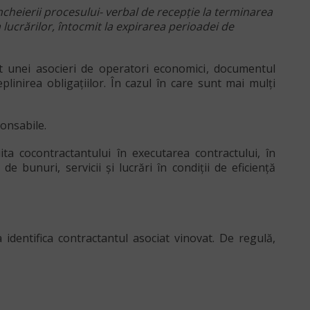
ncheierii procesului- verbal de recepţie la terminarea
a lucrărilor, întocmit la expirarea perioadei de
it unei
asocieri de operatori economici
, documentul
linirea obligațiilor. În cazul în care sunt mai mulți
ponsabile.
ta cocontractantului în executarea contractului, în
 bunuri, servicii şi lucrări în condiţii de eficienţă
a identifica contractantul asociat vinovat.
De regulă,