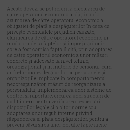
Aceste dovezi se pot referi la efectuarea de
către operatorul economic a plății sau la
asumarea de către operatorul economic a
obligației de plată a despăgubirilor în ceea ce
privește eventualele prejudicii cauzate,
clarificarea de către operatorul economic în
mod complet a faptelor și împrejurărilor în
care a fost comisă fapta ilicită, prin adoptarea
de către operatorul economic a unor măsuri
concrete și adecvate la nivel tehnic,
organizațional și în materie de personal, cum
ar fi eliminarea legăturilor cu persoanele şi
organizațiile implicate în comportamentul
necorespunzător, măsuri de reorganizare a
personalului, implementarea unor sisteme de
control şi raportare, crearea unei structuri de
audit intern pentru verificarea respectării
dispozițiilor legale şi a altor norme sau
adoptarea unor reguli interne privind
răspunderea şi plata despăgubirilor, pentru a
preveni săvârșirea unor noi alte fapte ilicite.