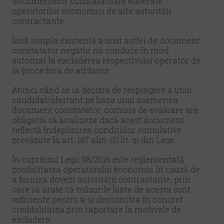
documentelor constatatoare eliberate
operatorilor economici de alte autorități
contractante.
Însă simpla existență a unui astfel de document
constatator negativ, nu conduce în mod
automat la excluderea respectivului operator de
la procedura de atribuire.
Atunci când se ia decizia de respingere a unui
candidat/ofertant pe baza unui asemenea
document constatator, comisia de evaluare are
obligația să analizeze dacă acest document
reflectă îndeplinirea condițiilor cumulative
prevăzute la art. 167 alin. (1)
lit. g)
din Lege.
În cuprinsul Legii 98/2016 este reglementată
posibilitatea operatorului economic în cauză de
a furniza dovezi autorității contractante, prin
care să arate că măsurile luate de acesta sunt
suficiente pentru a-şi demonstra în concret
credibilitatea prin raportare la motivele de
excludere.