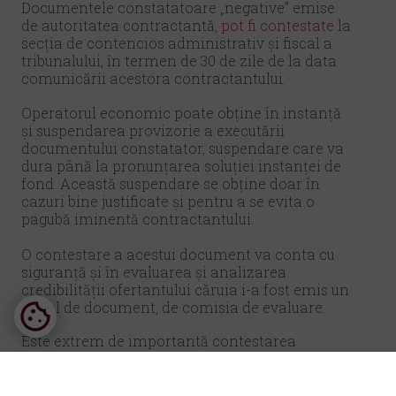
Documentele constatatoare „negative” emise
de autoritatea contractantă,
pot fi contestate
la
secția de contencios administrativ și fiscal a
tribunalului, în termen de 30 de zile de la data
comunicării acestora contractantului.
Operatorul economic poate obține în instanță
și suspendarea provizorie a executării
documentului constatator, suspendare care va
dura până la pronunțarea soluției instanței de
fond. Această suspendare se obține doar în
cazuri bine justificate și pentru a se evita o
pagubă iminentă contractantului.
O contestare a acestui document va conta cu
siguranță și în evaluarea și analizarea
credibilității ofertantului căruia i-a fost emis un
astfel de document, de comisia de evaluare.
Este extrem de importantă contestarea
documentelor constatatoare în instanță, dat
fiind impactul negativ pe care acestea îl au
asupra ofertanților – posibilitatea de excludere