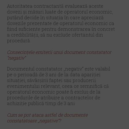
Autoritatea contractantă evaluează aceste
dovezi și măsuri luate de operatorul economic,
putând decide în situația în care apreciază
dovezile prezentate de operatorul economic ca
fiind suficiente pentru demonstrarea în concret
a credibilității, să nu exclude ofertantul din
procedură.
Consecințele emiterii unui document constatator
“negativ”
Documentul constatator „negativ” este valabil
pe o perioadă de 3 ani de la data apariției
situației, săvârșirii faptei sau producerii
evenimentului relevant, ceea ce semnifică că
operatorul economic poate fi exclus de la
procedurile de atribuire a contractelor de
achiziție publică timp de 3 ani.
Cum se pot ataca astfel de documente
constatatoare „negative”?