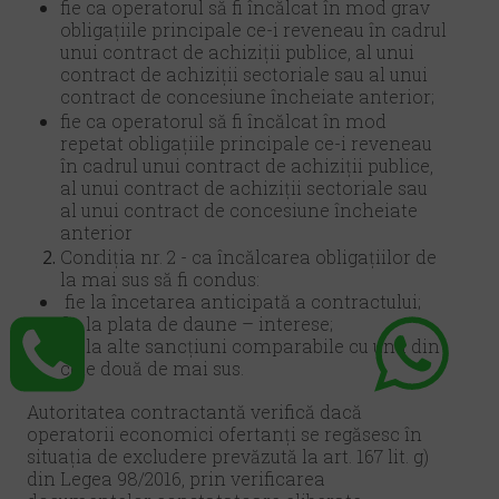
fie ca operatorul să fi încălcat în mod grav
obligațiile principale ce-i reveneau în cadrul
unui contract de achiziții publice, al unui
contract de achiziții sectoriale sau al unui
contract de concesiune încheiate anterior;
fie ca operatorul să fi încălcat în mod
repetat obligațiile principale ce-i reveneau
în cadrul unui contract de achiziții publice,
al unui contract de achiziții sectoriale sau
al unui contract de concesiune încheiate
anterior
Condiția nr. 2 - ca încălcarea obligațiilor de
la mai sus să fi condus:
fie la încetarea anticipată a contractului;
fie la plata de daune – interese;
fie la alte sancțiuni comparabile cu una din
cele două de mai sus.
Autoritatea contractantă verifică dacă
operatorii economici ofertanți se regăsesc în
situația de excludere prevăzută la art. 167 lit. g)
din Legea 98/2016, prin verificarea