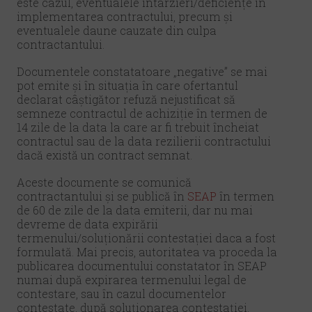
este cazul, eventualele întârzieri/deficiențe în
implementarea contractului, precum și
eventualele daune cauzate din culpa
contractantului.
Documentele constatatoare „negative” se mai
pot emite și în situația în care ofertantul
declarat câștigător refuză nejustificat să
semneze contractul de achiziție în termen de
14 zile de la data la care ar fi trebuit încheiat
contractul sau de la data rezilierii contractului
dacă există un contract semnat.
Aceste documente se comunică
contractantului și se publică în
SEAP
în termen
de 60 de zile de la data emiterii, dar nu mai
devreme de data expirării
termenului/soluționării contestației daca a fost
formulată. Mai precis, autoritatea va proceda la
publicarea documentului constatator în SEAP
numai după expirarea termenului legal de
contestare, sau în cazul documentelor
contestate, după soluționarea contestației.