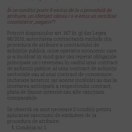
În ce condiții poate fi exclus de la o procedură de
atribuire, un ofertant căruia i s-a emis un certificat
constatator „negativ”?
Potrivit dispozițiilor art. 167 lit. g) din Legea
98/2016, autoritatea contractantă exclude din
procedura de atribuire a contractului de
achiziție publică, orice operator economic care
şi-a încălcat în mod grav sau repetat obligațiile
principale ce-i reveneau în cadrul unui contract
de achiziții publice, al unui contract de achiziții
sectoriale sau al unui contract de concesiune
încheiate anterior, iar aceste încălcări au dus la
încetarea anticipată a respectivului contract,
plata de daune-interese sau alte sancțiuni
comparabile.
Se observă ca sunt necesare 2 condiții pentru
aplicarea sancțiunii de excludere de la
procedura de atribuire:
Condiția nr. 1