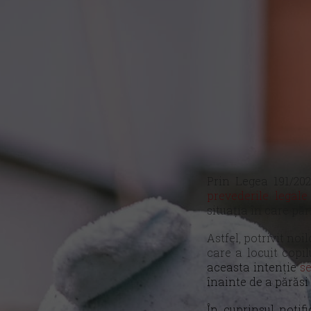
Prin Legea 191/202
prevederile legal
situația în care pă
Astfel, potrivit no
care a locuit copil
aceasta intenție
se
înainte de a părăsi 
În cuprinsul notif