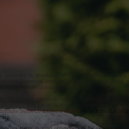
2, publicată în Monitorul Oficial nr. 652 din 30.06.2022,
e
privind delegarea temporară a autorității părintești a
rintele este plecat la muncă în străinătate.
ilor reglementari, părintele care exercită singur autoritate
ului și care este plecat la muncă în străinătate, are obl
rviciului public de asistență socială
de la domiciliu, cu 
țara.
icării, va trebui în mod obligatoriu să fie desemnată
pe