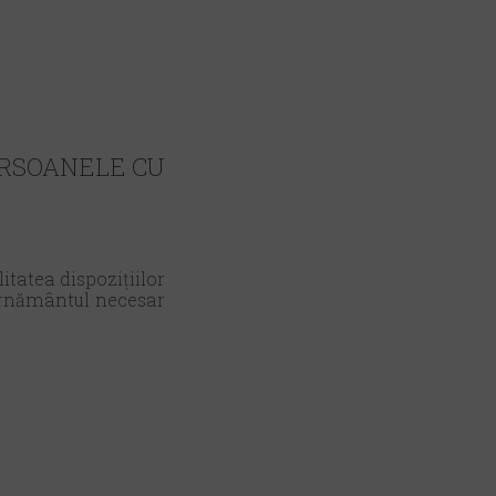
ERSOANELE CU
itatea dispozițiilor
scernământul necesar