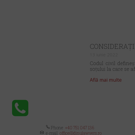
CONSIDERAȚII
13 iunie 2022
Codul civil defineș
soțului la care se af
Află mai multe
Phone
+40 751 047 136
e-mail
office@dinulawyers.ro