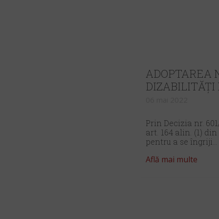
ADOPTAREA N
DIZABILITĂȚI
06 mai 2022
Prin Decizia nr. 60
art. 164 alin. (1) 
pentru a se îngriji...
Află mai multe