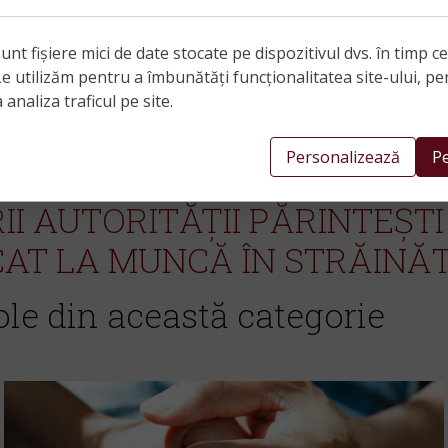
i de delegare a drepturilor și îndatoririlor părintești se
rea acesteia. Hotărârea va cuprinde menționarea expres
se deleagă și perioada pentru care are loc delegarea.
unt fișiere mici de date stocate pe dispozitivul dvs. în timp c
Le utilizăm pentru a îmbunătăți funcționalitatea site-ului, pe
us sunt aplicabile și în situația în care ambii părinți sunt
 analiza traficul pe site.
col ți-a fost de ajutor. Ți-am pregătit și un articol cu privir
Personalizează
Pe
entru persoanele cu dizabilități intelectuale și psihosociale
 AUTORITĂȚII PĂRINTEȘTI 
CAT LA MUNCĂ ÎN STRĂINĂ
ole din această categorie