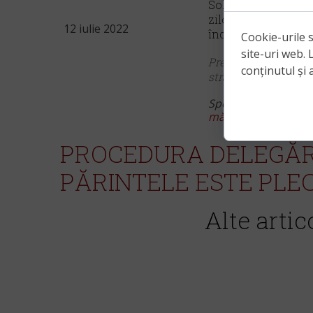
Soluționarea cereri
zile de la depune
12 iulie 2022
îndatoririlor care 
Cookie-urile s
site-uri web. 
Prevederile de mai s
conținutul și a
străinătate.
Sperăm că acest arti
măsuri de ocrotire p
PROCEDURA DELEGĂRII
PĂRINTELE ESTE PLE
Alte artic