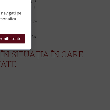
 face în termen de 3
ă a drepturilor și
e navigați pe
rsonaliza
 plecați la muncă în
e la adoptarea noilor
rmite toate
.
ÎN SITUAȚIA ÎN CARE
TATE