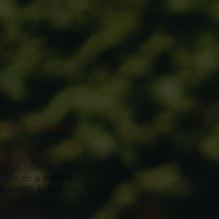
au fost modificate
supra copilului, în
a părintească sau la
igația
de a notifica
minimum 40 de zile
rsoana care se va