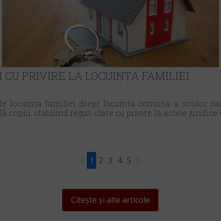
 CU PRIVIRE LA LOCUINȚA FAMILIEI
te locuința familiei drept locuința comună a soților sau,
lă copiii, stabilind reguli clare cu privire la actele juridice c
1
2
3
4
5
Citește și alte articole