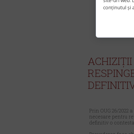
site-uri web. 
conținutul și a
ACHIZIȚ
RESPINGE
DEFINITI
Prin OUG 26/2022 a 
necesare pentru reț
definitiv o contesta