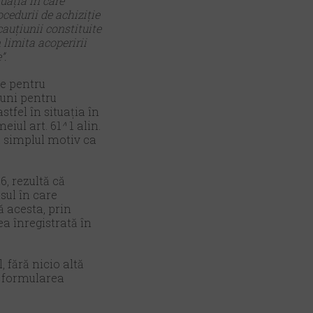
tuația în care
cedurii de achiziție
cauțiunii constituite
 limita acoperirii
”.
ie pentru
iuni pentru
stfel în situația în
eiul art. 61
^
1 alin.
ru simplul motiv ca
6, rezultă că
sul în care
 acesta, prin
ea înregistrată în
 fără nicio altă
in formularea