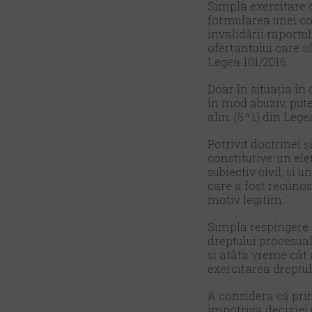
Simpla exercitare d
formularea unei con
invalidării raport
ofertantului care să
Legea 101/2016.
Doar în situația în
în mod abuziv, pute
alin. (5
^
1) din Lege
Potrivit doctrinei 
constitutive: un el
subiectiv civil, și
care a fost recunosc
motiv legitim.
Simpla respingere 
dreptului procesual
și atâta vreme cât 
exercitarea dreptul
A considera că pri
împotriva deciziei