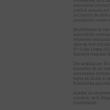
Prevederea face obi
autoritatea contract
publică, aceasta are
la Consiliu de către
prejudiciilor create d
Modalitatea în care
autoritățile contra
reținerea cauțiunilo
care au fost introdu
(5
^
1) din Legea 101
fuseseră respinse î
Din analiza art. 53 al
discutăm de un caz 
autoritatea contrac
fapta sa ilicită, a 
finalizarea procedur
Așadar nu se poate 
condiție, va fi obl
contestației.