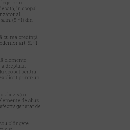
lege, prin
decată, în scopul
nzător al
 alin. (5
^
1) din
ă cu rea credință,
derilor art. 61
^
1
ouă elemente
 a dreptului
 la scopul pentru
 explicat printr-un
au abuzivă a
i elemente de abuz
 efectiv generat de
 sau plângere
mic și