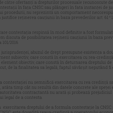
e către ofertanți a drepturilor procesuale recunoscute de 
testații în fața CNSC sau plângeri în fata instanței de ju
ului procedurii, nu reprezintă un comportament necorespu
 justifice reținerea cauțiunii în baza prevederilor art. 61
^
1
 care contestația respinsă în mod definitiv a fost formulat
m discuta de posibilitatea reținerii cauțiunii în baza preve
a 101/2016.
și jurisprudenței, abuzul de drept presupune existența a d
ement subiectiv, care constă în exercitarea cu rea-credință
 un element obiectiv, care constă în deturnarea dreptului de
ut, de la finalitatea sa legală, faptul săvârșit neputând fi
a contestației nu semnifică exercitarea cu rea credință s
, atâta timp cât nu rezultă din datele concrete ale spețe
autoritatea contractantă nu arată și probează prejudiciul
ui legal de a contesta.
n exercitarea dreptului de a formula contestație la CNSC
 CNSC, este dovedită reaua-credință a operatorului econo