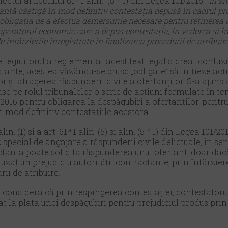
ectul articolului 61
^
1 alin. (5
^
1) din Legea 101/2016, “
În si
antă câștigă în mod definitiv contestația depusă în cadrul pro
 obligația de a efectua demersurile necesare pentru reținerea 
 operatorul economic care a depus contestația, în vederea şi în
e întârzierile înregistrate în finalizarea procedurii de atribuire
 legiuitorul a reglementat acest text legal a creat confuz
ctante, acestea văzându-se brusc „obligate” să inițieze acț
r și atragerea răspunderii civile a ofertanților. S-a ajuns a
se pe rolul tribunalelor o serie de acțiuni formulate în tem
/2016 pentru obligarea la despăgubiri a ofertanților, pent
n mod definitiv contestațiile acestora.
in. (1) si a art. 61
^
1 alin. (5) si alin. (5
^
1) din Legea 101/201
special de angajare a răspunderii civile delictuale, în sen
tanta poate solicita răspunderea unui ofertant, doar dacă
cauzat un prejudiciu autorității contractante, prin întârzier
ii de atribuire.
considera că prin respingerea contestației, contestatorul,
igat la plata unei despăgubiri pentru prejudiciul produs pr