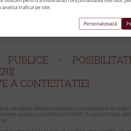
Le utilizăm pentru a îmbunătăți funcționalitatea site-ului, pe
 analiza traficul pe site.
Personalizează
Pe
II PUBLICE - POSIBILIT
RII
VE A CONTESTAȚIEI
fost introdusă obligația autorității contractante de a efe
inerea cauțiunii constituite la
CNSC
, în cazul în care câ
ție.