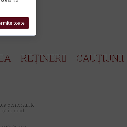
rsonaliza
rmite toate
ATEA REȚINERII CAUȚIUNI
ctua demersurile
știgă în mod