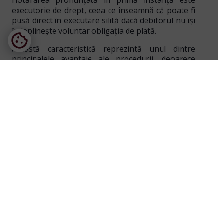
Hotărârea pronunțată în primă instanță este
executorie de drept
, ceea ce înseamnă că poate fi
pusă direct în executare silită dacă debitorul nu își
îndeplinește voluntar obligația de plată.
Această caracteristică reprezintă unul dintre
principalele avantaje ale procedurii, deoarece
permite
recuperarea rapidă a creanței
.
Cuantumul taxei de timbru
Cererea de valoare redusă se taxează astfel:
50 lei
, dacă valoarea cererii nu depășește
2.000 lei;
200 lei
, dacă valoarea cererii depășește 2.000
lei.
Nivelul redus al taxei judiciare de timbru
reprezintă un alt element care face această
procedură
accesibilă și eficientă pentru creditori
.
Concluzie