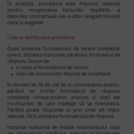
În practică, procedura este frecvent utilizată
pentru
recuperarea facturilor neplătite, a
datoriilor contractuale sau a altor obligații bănești
certe și exigibile
.
Cum se desfășoară procedura
După primirea formularului de cerere completat
corect, instanța transmite pârâtului
formularul de
răspuns
, însoțit de:
o copie a formularului de cerere;
copii ale înscrisurilor depuse de reclamant.
În termen de
30 de zile de la comunicarea actelor
,
pârâtul va trimite formularul de răspuns
completat corespunzător, precum și copii ale
înscrisurilor de care înțelege să se folosească.
Pârâtul poate răspunde și prin
orice alt mijloc
adecvat
, fără utilizarea formularului de răspuns.
Instanța comunică de îndată reclamantului copii
ale răspunsului pârâtului, precum și înscrisurile