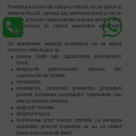
Procedura cererii de valoare redusă
nu se aplică în
materie fiscală, vamală sau administrativă
și nici în
ceea ce privește răspunderea statului pentru acte
sau omisiuni în cadrul exercitării autorității
publice.
De asemenea, această procedură nu se aplică
cererilor referitoare la:
starea civilă sau capacitatea persoanelor
fizice;
drepturile patrimoniale născute din
raporturile de familie;
moștenire;
insolvență, concordat preventiv, proceduri
privind lichidarea societăților insolvabile sau
alte proceduri similare;
asigurări sociale;
dreptul muncii;
închirierea unor bunuri imobile, cu excepția
acțiunilor privind creanțele ce au ca obiect
plata unei sume de bani;