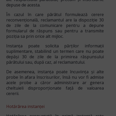
depuse de acesta.
În cazul în care pârâtul formulează
cerere
reconvențională
, reclamantul are la dispoziție
30
de zile de la comunicare
pentru a depune
formularul de răspuns sau pentru a transmite
poziția sa prin orice alt mijloc.
Instanța poate solicita părților
informații
suplimentare
, stabilind un termen care nu poate
depăși 30 de zile de la primirea răspunsului
pârâtului sau, după caz, al reclamantului.
De asemenea, instanța poate încuviința și
alte
probe în afara înscrisurilor
, însă nu vor fi admise
acele probe a căror administrare ar genera
cheltuieli disproporționate față de valoarea
cererii.
Hotărârea instanței