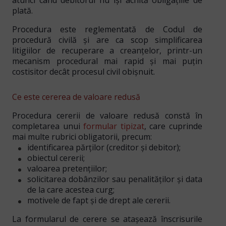
atunci când debitorul nu își achită obligațiile de
plată.
Procedura este reglementată de Codul de
procedură civilă și are ca scop
simplificarea
litigiilor de recuperare a creanțelor
, printr-un
mecanism procedural mai rapid și mai puțin
costisitor decât procesul civil obișnuit.
Ce este cererea de valoare redusă
Procedura cererii de valoare redusă constă în
completarea unui
formular tipizat
, care cuprinde
mai multe rubrici obligatorii, precum:
identificarea părților (creditor și debitor);
obiectul cererii;
valoarea pretențiilor;
solicitarea dobânzilor sau penalităților și data
de la care acestea curg;
motivele de fapt și de drept ale cererii.
La formularul de cerere se atașează
înscrisurile