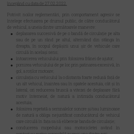
începând cu data de
27.02.2022.
Potrivit noilor reglementări, prin comportament agresiv se
înțelege efectuarea pe drumul public, de către conducătorul
de vehicul, a uneia dintre următoarele manevre:
deplasarea succesivă de pe o bandă de circulație pe alta
sau de pe un rând pe altul, alternând din stânga în
dreapta, în scopul depășirii unui șir de vehicule care
circulă în același sens;
întoarcerea vehiculului prin folosirea frânei de ajutor;
pornirea vehiculului de pe loc prin patinarea excesivă, în
gol, a roților motoare;
circulația cu vehiculul la o distanta foarte redusă față de
un alt vehicul, înaintea sau în spatele acestuia, cât și în
lateral, ori reducerea bruscă a vitezei de deplasare fără
motiv întemeiat, de natură a intimida conducătorul
acestuia;
folosirea repetată a semnalelor sonore și/sau luminoase
de natură a obliga nejustificat conducătorul de vehicul
care circulă în fața sa să elibereze banda de circulație;
conducerea mopedului sau motocicletei având în
contact cu partea carosabilă numai una dintre roți;