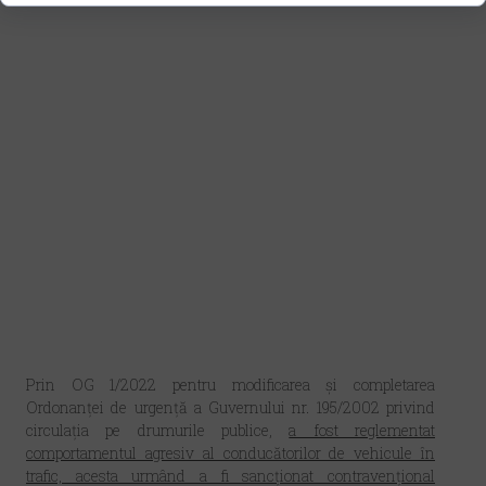
Prin OG 1/2022
pentru modificarea și completarea
Ordonanței de urgență a Guvernului nr. 195/2002 privind
circulația pe drumurile publice
,
a fost reglementat
comportamentul agresiv al conducătorilor de vehicule în
trafic, acesta urmând a fi sancționat contravențional