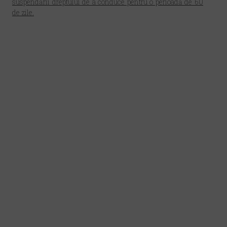
suspendării dreptului de a conduce pentru o perioadă de
60
de zile.