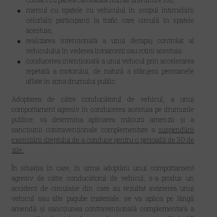
mersul cu spatele cu vehiculul în scopul intimidării
celorlalți participanți la trafic care circulă în spatele
acestuia;
realizarea intenționată a unui derapaj controlat al
vehiculului în vederea întoarcerii sau rotirii acestuia;
conducerea intenționată a unui vehicul prin accelerarea
repetată a motorului, de natură a stânjeni persoanele
aflate în zona drumului public.
Adoptarea de către conducătorul de vehicul, a unui
comportament agresiv în conducerea acestuia pe drumurile
publice, va determina aplicarea măsurii amenzii și a
sancțiunii contravenționale complementare a
suspendării
exercitării dreptului de a conduce pentru o perioadă de
30 de
zile
.
În situația în care, în urma adoptării unui comportament
agresiv de către conducătorul de vehicul, s-a produs un
accident de circulație din care au rezultat avarierea unui
vehicul sau alte pagube materiale, se va aplica pe lângă
amendă și sancțiunea contravențională complementară a