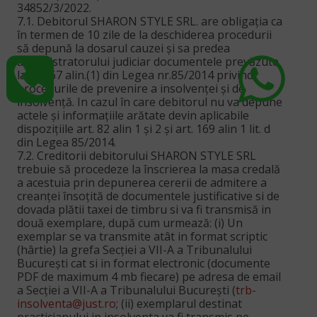
34852/3/2022.
7.1. Debitorul SHARON STYLE SRL. are obligația ca
în termen de 10 zile de la deschiderea procedurii
să depună la dosarul cauzei şi sa predea
administratorului judiciar documentele prevăzute
la art. 67 alin.(1) din Legea nr.85/2014 privind
procedurile de prevenire a insolvenței şi de
insolvență. In cazul în care debitorul nu va depune
actele şi informațiile arătate devin aplicabile
dispozițiile art. 82 alin 1 şi 2 şi art. 169 alin 1 lit. d
din Legea 85/2014.
7.2. Creditorii debitorului SHARON STYLE SRL
trebuie să procedeze la înscrierea la masa credală
a acestuia prin depunerea cererii de admitere a
creanței însoțită de documentele justificative si de
dovada plătii taxei de timbru si va fi transmisă in
două exemplare, după cum urmează: (i) Un
exemplar se va transmite atât in format scriptic
(hârtie) la grefa Secției a VII-A a Tribunalului
București cat si in format electronic (documente
PDF de maximum 4 mb fiecare) pe adresa de email
a Secției a VII-A a Tribunalului București (
trb-
insolventa@just.ro
; (ii) exemplarul destinat