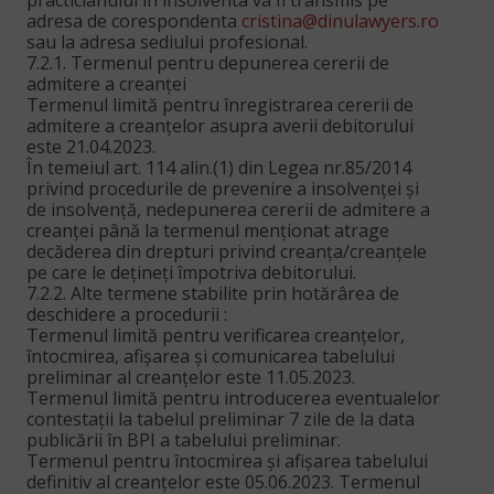
practicianului in insolventa va fi transmis pe
adresa de corespondenta
cristina@dinulawyers.ro
sau la adresa sediului profesional.
7.2.1. Termenul pentru depunerea cererii de
admitere a creanței
Termenul limită pentru înregistrarea cererii de
admitere a creanțelor asupra averii debitorului
este 21.04.2023.
În temeiul art. 114 alin.(1) din Legea nr.85/2014
privind procedurile de prevenire a insolvenței şi
de insolvență, nedepunerea cererii de admitere a
creanței până la termenul menționat atrage
decăderea din drepturi privind creanța/creanțele
pe care le dețineți împotriva debitorului.
7.2.2. Alte termene stabilite prin hotărârea de
deschidere a procedurii :
Termenul limită pentru verificarea creanțelor,
întocmirea, afișarea şi comunicarea tabelului
preliminar al creanțelor este 11.05.2023.
Termenul limită pentru introducerea eventualelor
contestații la tabelul preliminar 7 zile de la data
publicării în BPI a tabelului preliminar.
Termenul pentru întocmirea şi afișarea tabelului
definitiv al creanțelor este 05.06.2023. Termenul