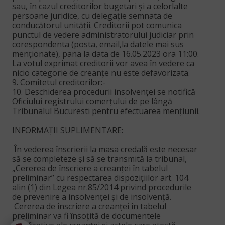
sau, în cazul creditorilor bugetari şi a celorlalte
persoane juridice, cu delegație semnata de
conducătorul unității. Creditorii pot comunica
punctul de vedere administratorului judiciar prin
corespondenta (posta, email,la datele mai sus
menţionate), pana la data de 16.05.2023 ora 11:00.
La votul exprimat creditorii vor avea în vedere ca
nicio categorie de creanţe nu este defavorizata.
9. Comitetul creditorilor:-
10. Deschiderea procedurii insolvenței se notifică
Oficiului registrului comerțului de pe lângă
Tribunalul Bucuresti pentru efectuarea mențiunii.
INFORMAŢII SUPLIMENTARE:
 În vederea înscrierii la masa credală este necesar
să se completeze şi să se transmită la tribunal,
„Cererea de înscriere a creanţei în tabelul
preliminar” cu respectarea dispoziţiilor art. 104
alin (1) din Legea nr.85/2014 privind procedurile
de prevenire a insolvenţei şi de insolvenţă.
 Cererea de înscriere a creanţei în tabelul
preliminar va fi însoţită de documentele