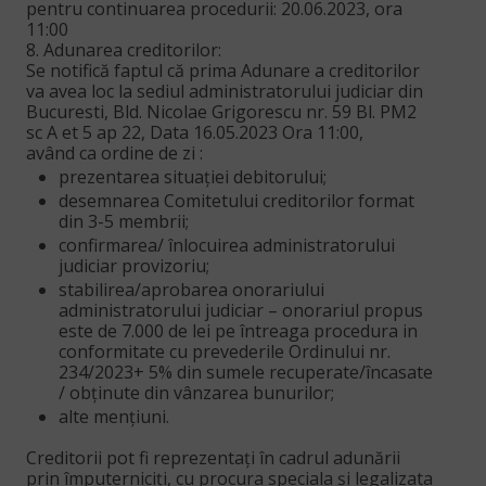
pentru continuarea procedurii: 20.06.2023, ora
11:00
8. Adunarea creditorilor:
Se notifică faptul că prima Adunare a creditorilor
va avea loc la sediul administratorului judiciar din
Bucuresti, Bld. Nicolae Grigorescu nr. 59 Bl. PM2
sc A et 5 ap 22, Data 16.05.2023 Ora 11:00,
având ca ordine de zi :
prezentarea situației debitorului;
desemnarea Comitetului creditorilor format
din 3-5 membrii;
confirmarea/ înlocuirea administratorului
judiciar provizoriu;
stabilirea/aprobarea onorariului
administratorului judiciar – onorariul propus
este de 7.000 de lei pe întreaga procedura in
conformitate cu prevederile Ordinului nr.
234/2023+ 5% din sumele recuperate/încasate
/ obținute din vânzarea bunurilor;
alte mențiuni.
Creditorii pot fi reprezentați în cadrul adunării
prin împuterniciți, cu procura speciala şi legalizata