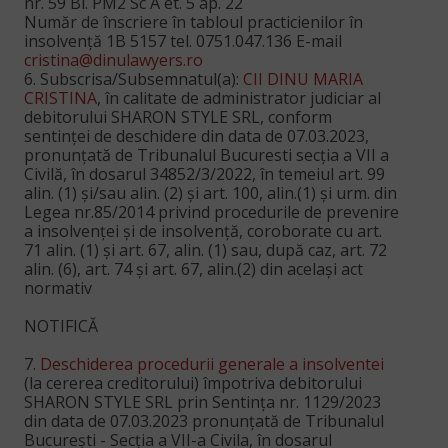
nr. 59 Bl. PM2 Sc A et. 5 ap. 22
Număr de înscriere în tabloul practicienilor în
insolvență 1B 5157 tel. 0751.047.136 E-mail
cristina@dinulawyers.ro
6. Subscrisa/Subsemnatul(a):
CII DINU MARIA
CRISTINA
, în calitate de administrator judiciar al
debitorului SHARON STYLE SRL, conform
sentinţei de deschidere din data de 07.03.2023,
pronunţată de Tribunalul Bucuresti secţia a VII a
Civilă, în dosarul 34852/3/2022, în temeiul art. 99
alin. (1) şi/sau alin. (2) şi art. 100, alin.(1) şi urm. din
Legea nr.85/2014 privind procedurile de prevenire
a insolvenţei şi de insolvenţă, coroborate cu art.
71 alin. (1) şi art. 67, alin. (1) sau, după caz, art. 72
alin. (6), art. 74 şi art. 67, alin.(2) din acelaşi act
normativ
NOTIFICĂ
7.
Deschiderea procedurii generale a insolventei
(la cererea creditorului) împotriva debitorului
SHARON STYLE SRL prin Sentința nr. 1129/2023
din data de 07.03.2023 pronunțată de Tribunalul
București - Secția a VII-a Civila, în dosarul