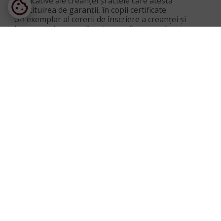
justificative ale creanţei şi actele care atestă
constituirea de garanţii, în copii certificate.
 Un exemplar al cererii de înscriere a creanţei şi
documentele care o însoţesc va fi transmis prin
poştă pe adresa administratorului judiciar, cu
menţiunea că poate fi comunicat în mod direct
acestuia, prin poştă/curier rapid la sediul din
Bucureşti, sector 3, Bd. Nicolae Grigorescu nr. 59
bl. PM2 sc. A et. 5 ap 22.
 Toate înscrisurile depuse la dosar pot fi
consultate la arhiva Tribunalului.
Cererea va fi însoţită de dovada plăţii taxei
judiciare de timbru în sumă de 200 lei
Restricţii pentru creditori:
De la data deschiderii procedurii se suspendă
toate acţiunile judiciare sau extrajudiciare pentru
realizarea creanţelor asupra debitorului sau
bunurilor sale (art. 75 din Legea nr.85/2014
privind procedurile de prevenire a insolvenţei şi
de insolvenţă).
11. Semnătura:
CII DINU MARIA CRISTINA
prin