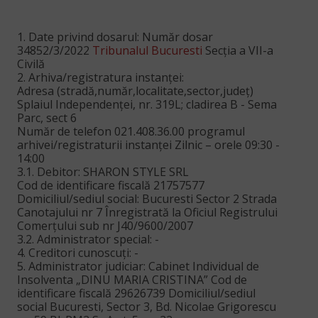
1. Date privind dosarul: Număr dosar
34852/3/2022
Tribunalul Bucuresti
Secția a VII-a
Civilă
2. Arhiva/registratura instanței:
Adresa (stradă,număr,localitate,sector,judeţ)
Splaiul Independenței, nr. 319L; cladirea B - Sema
Parc, sect 6
Număr de telefon 021.408.36.00 programul
arhivei/registraturii instanței Zilnic – orele 09:30 -
14:00
3.1. Debitor: SHARON STYLE SRL
Cod de identificare fiscală 21757577
Domiciliul/sediul social: Bucuresti Sector 2 Strada
Canotajului nr 7 Înregistrată
la Oficiul Registrului
Comerțului sub nr J40/9600/2007
3.2. Administrator special: -
4. Creditori cunoscuți: -
5. Administrator judiciar: Cabinet Individual de
Insolventa „DINU MARIA CRISTINA” Cod de
identificare fiscală 29626739 Domiciliul/sediul
social Bucuresti, Sector 3, Bd. Nicolae Grigorescu