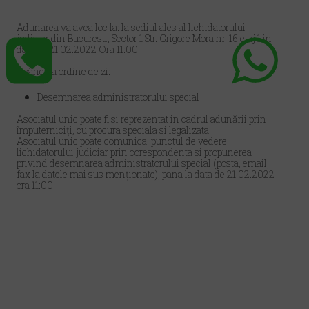
Adunarea va avea loc la: la sediul ales al lichidatorului
judiciar din Bucuresti, Sector 1 Str. Grigore Mora nr. 16 etaj 1 in
data de 21.02.2022 Ora 11:00
Având ca ordine de zi:
Desemnarea administratorului special
Asociatul unic poate fi si reprezentat in cadrul adunării prin
împuterniciţi, cu procura speciala si legalizata.
Asociatul unic poate comunica punctul de vedere
lichidatorului judiciar prin corespondenta si propunerea
privind desemnarea administratorului special (posta, email,
fax la datele mai sus menţionate), pana la data de 21.02.2022
ora 11:00.