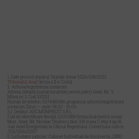
1. Date privind dosarul: Număr dosar 3026/108/2021
Tribunalul Arad
Secția a II-a Civilă
2. Arhiva/registratura instanţei:
Adresa (stradă,număr,localitate,sector,judeţ) Arad, Bd. V.
Milea nr. 2 Cod 310131
Număr de telefon 0374491086 programul arhivei/registraturii
instanţei Zilnic – orele 08:30 - 15:00
3.1. Debitor: ASG MUNPREST S.R.L.
Cod de identificare fiscală 22031989 Domiciliul/sediul social:
Mun. Arad, Bd. Nicolae Titulescu bloc 319 scara C etaj 4 ap 18,
Jud Arad Înregistrată
la Oficiul Registrului
Comerţului sub nr
J02/1256/2007
5. Lichidator judiciar: Cabinet Individual de Insolventa „DINU