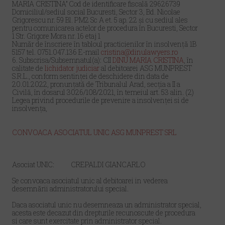
MARIA CRISTINA” Cod de identificare fiscală 29626739
Domiciliul/sediul social Bucuresti, Sector 3, Bd. Nicolae
Grigorescu nr. 59 Bl. PM2 Sc A et. 5 ap. 22 şi cu sediul ales
pentru comunicarea actelor de procedura în Bucuresti, Sector
1 Str. Grigore Mora nr. 16 etaj 1
Număr de înscriere în tabloul practicienilor în insolvență 1B
5157 tel. 0751.047.136 E-mail
cristina@dinulawyers.ro
6. Subscrisa/Subsemnatul(a): CII
DINU MARIA CRISTINA
, în
calitate de
lichidator judiciar
al debitoarei ASG MUNPREST
S.R.L., conform sentinţei de deschidere din data de
20.01.2022, pronunţată de Tribunalul Arad, secţia a II a
Civilă, în dosarul 3026/108/2021, în temeiul art. 53 alin. (2)
Legea privind procedurile de prevenire a insolvenţei si de
insolvenţa,
CONVOACA ASOCIATUL UNIC ASG MUNPREST SRL
Asociat UNIC: CREPALDI GIANCARLO
Se convoaca asociatul unic al debitoarei in vederea
desemnării administratorului special.
Daca asociatul unic nu desemneaza un administrator special,
acesta este decazut din drepturile recunoscute de procedura
si care sunt exercitate prin administrator special.